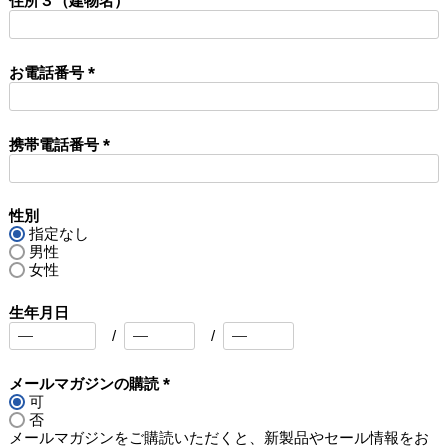
住所３（建物名）
)
お電話番号
(
必
須
携帯電話番号
)
(
必
須
性別
)
指定なし
男性
女性
生年月日
メールマガジンの購読
可
(
否
必
メールマガジンをご購読いただくと、新製品やセール情報をお
須