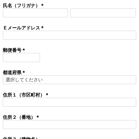
須
氏名（フリガナ）
)
(
必
須
Ｅメールアドレス
)
(
必
須
郵便番号
)
(
必
須
都道府県
)
(
必
須
住所１（市区町村）
)
(
必
須
住所２（番地）
)
(
必
須