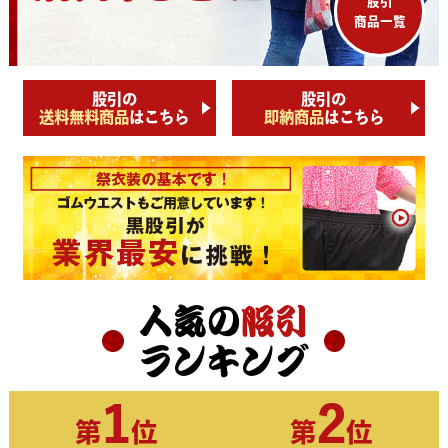
股引
商品一覧
股引の
股引の
送料無料商品
はこちら
即納商品
はこちら
人気の
股引
ランキング
1
2
第
位
第
位