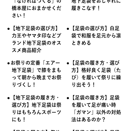
「なければつくる」の
地下足袋をおしゃれに
橋本屋におまかせくだ
履きこなす！
さい！
【地下足袋の選び方】
【足袋の選び方】白足
力王やヤマタ印などブ
袋で和服を足元から凛
ランド地下足袋のオス
ときめる
スメ商品紹介
お祭りの定番「エアー
【足袋の履き方・選び
地下足袋」で膝をまも
方】格好良く足袋（た
って朝から晩までお祭
び）を履いて祭りに繰
りづくし！
り出そう！
【地下足袋の履き方・
【足袋の履き方】足袋
選び方】地下足袋は祭
を履いて足が痛い時
りはもちろんスポーツ
「ガマン」以外の対処
にも！
法はあるのか？