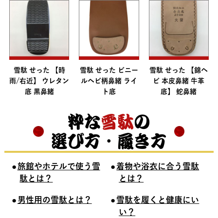
雪駄 せった 【時
雪駄 せった ビニー
雪駄 せった 【錦ヘ
雨/右近】 ウレタン
ルヘビ柄鼻緒 ライ
ビ 本皮鼻緒 牛革
底 黒鼻緒
ト底
底】 蛇鼻緒
粋な
雪駄
の
選び方・履き方
旅館やホテルで使う雪
着物や浴衣に合う雪駄
駄とは？
とは？
男性用の雪駄とは？
雪駄を履くと健康にい
い？