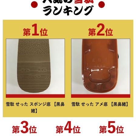
ランキング
1
2
第
位
第
位
雪駄 せった スポンジ底 【黒鼻
雪駄 せった アメ底 【黒鼻緒】
緒】
3
4
5
第
位
第
位
第
位