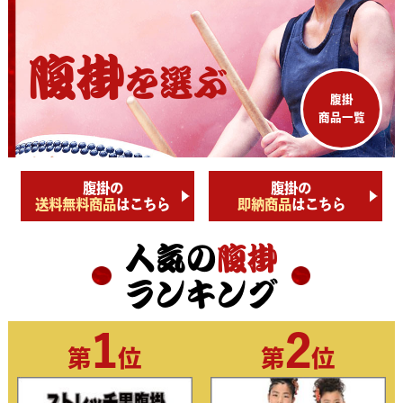
腹掛
を選ぶ
腹掛
商品一覧
腹掛の
腹掛の
送料無料商品
はこちら
即納商品
はこちら
人気の
腹掛
ランキング
1
2
第
位
第
位