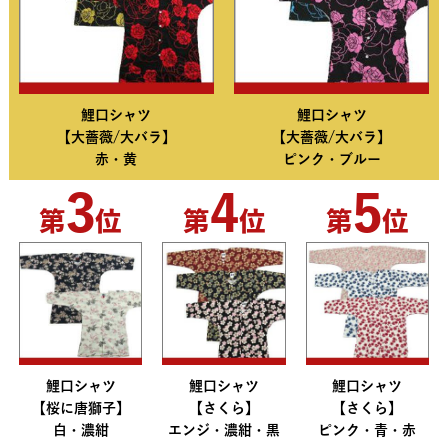
鯉口シャツ
鯉口シャツ
【大薔薇/大バラ】
【大薔薇/大バラ】
赤・黄
ピンク・ブルー
3
4
5
第
位
第
位
第
位
鯉口シャツ
鯉口シャツ
鯉口シャツ
【桜に唐獅子】
【さくら】
【さくら】
白・濃紺
エンジ・濃紺・黒
ピンク・青・赤