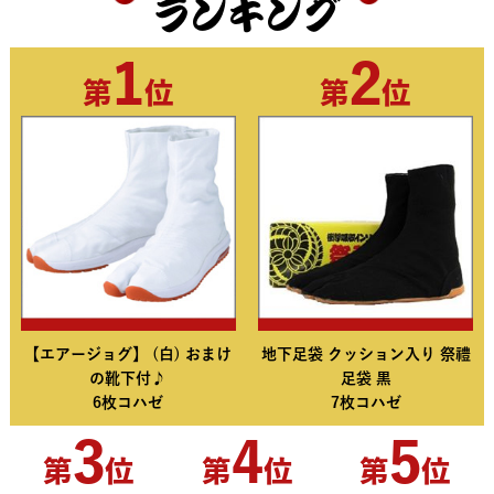
ランキング
1
2
第
位
第
位
【エアージョグ】 (白) おまけ
地下足袋 クッション入り 祭禮
の靴下付♪
足袋 黒
6枚コハゼ
7枚コハゼ
3
4
5
第
位
第
位
第
位