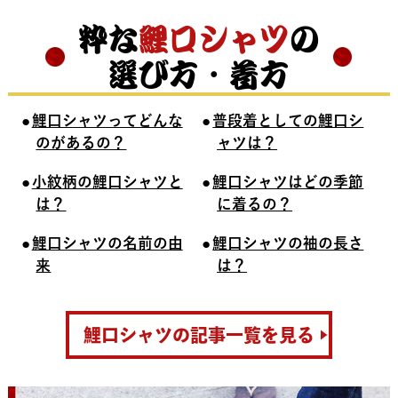
粋な
鯉口シャツ
の
選び方・着方
鯉口シャツってどんな
普段着としての鯉口シ
のがあるの？
ャツは？
小紋柄の鯉口シャツと
鯉口シャツはどの季節
は？
に着るの？
鯉口シャツの名前の由
鯉口シャツの袖の長さ
来
は？
鯉口シャツの記事一覧を見る