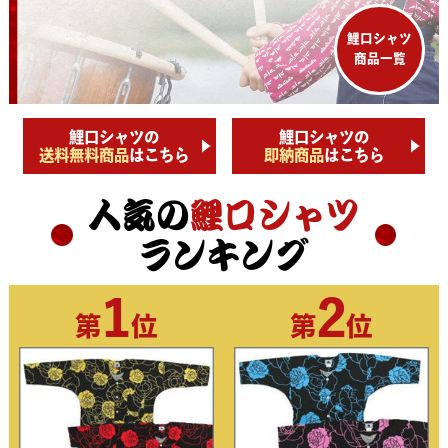
鯉口シャツ
商品一覧
鯉口シャツの
鯉口シャツの
送料無料商品
はこちら
即納商品
はこちら
人気の
鯉口シャツ
ランキング
1
2
第
位
第
位