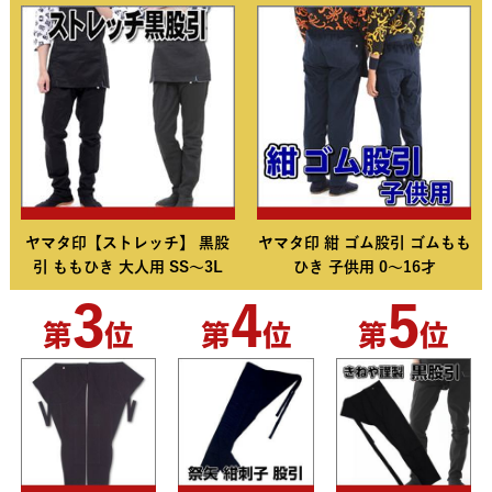
ヤマタ印【ストレッチ】 黒股
ヤマタ印 紺 ゴム股引 ゴムもも
引 ももひき 大人用 SS～3L
ひき 子供用 0～16才
3
4
5
第
位
第
位
第
位