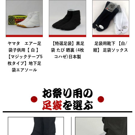
ヤマタ エアー足
【特選足袋】黒足
足袋用靴下 【白/
袋子供用【 白 】
袋 たび 晒裏 (4枚
紺】 足袋ソックス
【マジックテープ5
コハゼ)日本製
枚タイプ】地下足
袋エアソール
お祭り用の
足袋
を選ぶ