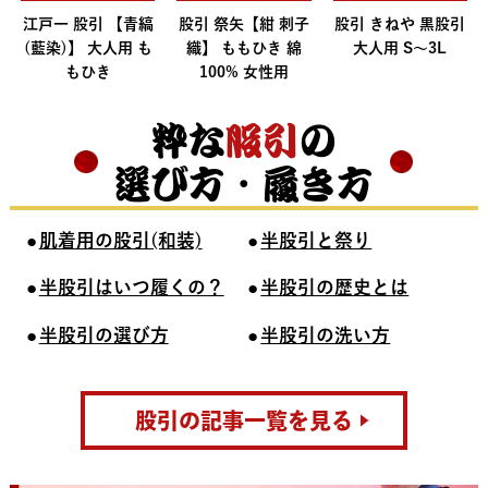
江戸一 股引 【青縞
股引 祭矢【紺 刺子
股引 きねや 黒股引
(藍染)】 大人用 も
織】 ももひき 綿
大人用 S～3L
もひき
100% 女性用
粋な
股引
の
選び方・履き方
肌着用の股引(和装)
半股引と祭り
半股引はいつ履くの？
半股引の歴史とは
半股引の選び方
半股引の洗い方
股引の記事一覧を見る