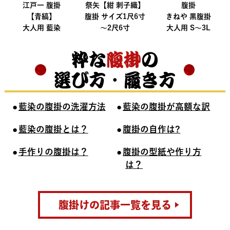
江戸一 腹掛
祭矢【紺 刺子織】
腹掛
【青縞】
腹掛 サイズ1尺6寸
きねや 黒腹掛
大人用 藍染
～2尺6寸
大人用 S～3L
粋な
腹掛
の
選び方・履き方
藍染の腹掛の洗濯方法
藍染の腹掛が高額な訳
藍染の腹掛とは？
腹掛の自作は?
手作りの腹掛は？
腹掛の型紙や作り方
は？
腹掛けの記事一覧を見る