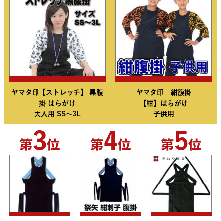
ヤマタ印【ストレッチ】 黒腹
ヤマタ印 紺腹掛
掛 はらがけ
【紺】はらがけ
大人用 SS～3L
子供用
3
4
5
第
位
第
位
第
位