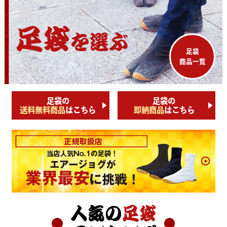
足袋
を選ぶ
足袋
商品一覧
足袋の
足袋の
送料無料商品
はこちら
即納商品
はこちら
人気の
足袋