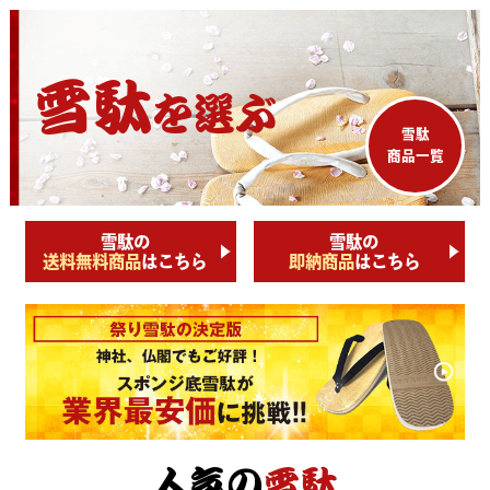
雪駄
を選ぶ
雪駄
商品一覧
雪駄の
雪駄の
送料無料商品
はこちら
即納商品
はこちら
人気の
雪駄