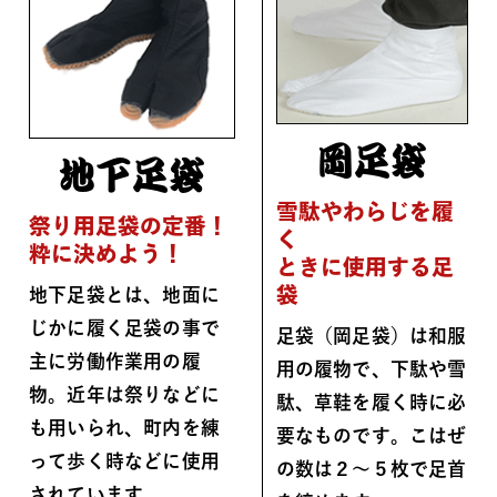
岡足袋
地下足袋
雪駄やわらじを履
祭り用足袋の定番！
く
粋に決めよう！
ときに使用する足
袋
地下足袋とは、地面に
じかに履く足袋の事で
足袋（岡足袋）は和服
主に労働作業用の履
用の履物で、下駄や雪
物。近年は祭りなどに
駄、草鞋を履く時に必
も用いられ、町内を練
要なものです。こはぜ
って歩く時などに使用
の数は２～５枚で足首
されています。