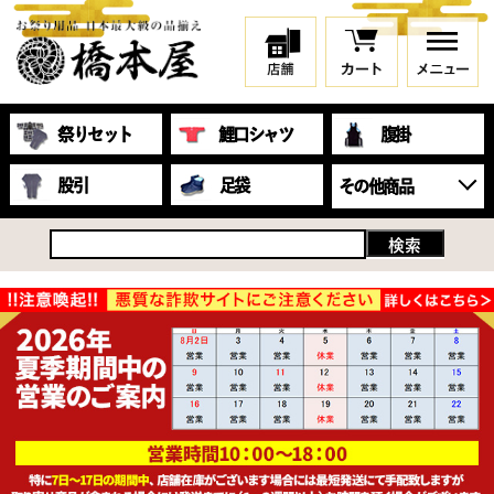
祭りセット
鯉口シャツ
腹掛
股引
足袋
その他商品