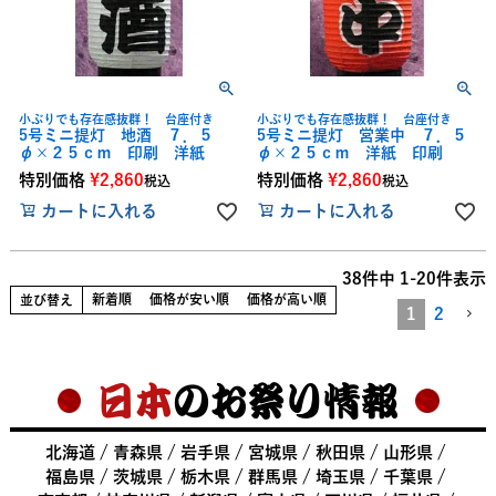
小ぶりでも存在感抜群！ 台座付き
小ぶりでも存在感抜群！ 台座付き
5号ミニ提灯 地酒 ７．５
5号ミニ提灯 営業中 ７．５
φ×２５ｃｍ 印刷 洋紙
φ×２５ｃｍ 洋紙 印刷
特別価格
¥
2,860
特別価格
¥
2,860
税込
税込
カートに入れる
カートに入れる
38
件中
1
-
20
件表示
新着順
価格が安い順
価格が高い順
並び替え
1
2
日本
のお祭り情報
北海道
青森県
岩手県
宮城県
秋田県
山形県
福島県
茨城県
栃木県
群馬県
埼玉県
千葉県