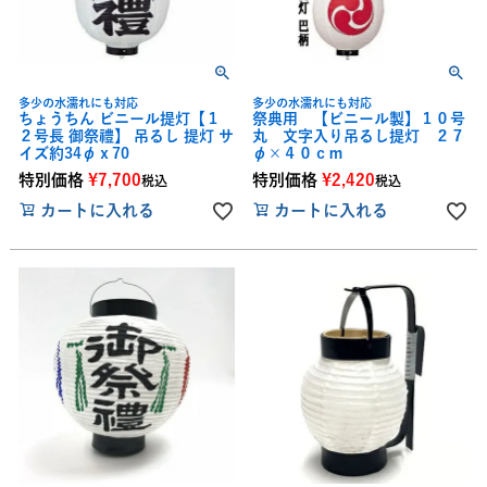
多少の水濡れにも対応
多少の水濡れにも対応
ちょうちん ビニール提灯【１
祭典用 【ビニール製】１０号
２号長 御祭禮】 吊るし 提灯 サ
丸 文字入り吊るし提灯 ２７
イズ約34φｘ70
φ×４０ｃｍ
特別価格
¥
7,700
特別価格
¥
2,420
税込
税込
カートに入れる
カートに入れる