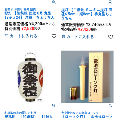
お祭り お飾り 軒先 祭典
提灯 【白無地 ミニミニ提灯 直
提灯 【御祭禮 巴紋 6号 丸型
径4.5cm×縦8cm】手丸型ちょ
17φｘ24】 洋紙 ちょうちん
うちん
通常販売価格
¥
4,290
のところ
通常販売価格
¥
3,740
のところ
特別価格
¥
2,530
税込
特別価格
¥
2,420
税込
カートに入れる
カートに入れる
和紙製特有の優しい灯り
火を使わない安全なローソク
祭礼用 【和紙製】 15号長
【ローソク灯】 電池式ローソ