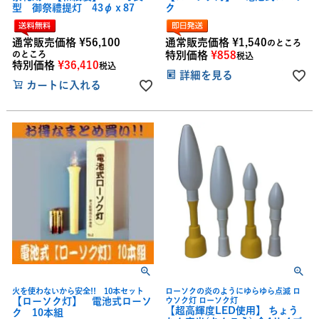
型 御祭禮提灯 43φｘ87
ク
通常販売価格
¥
56,100
通常販売価格
¥
1,540
のところ
のところ
特別価格
¥
858
税込
特別価格
¥
36,410
税込
詳細を見る
カートに入れる
火を使わないから安全!! 10本セット
ローソクの炎のようにゆらゆら点滅 ロ
【ローソク灯】 電池式ローソ
ウソク灯 ローソク灯
【超高輝度LED使用】 ちょう
ク 10本組