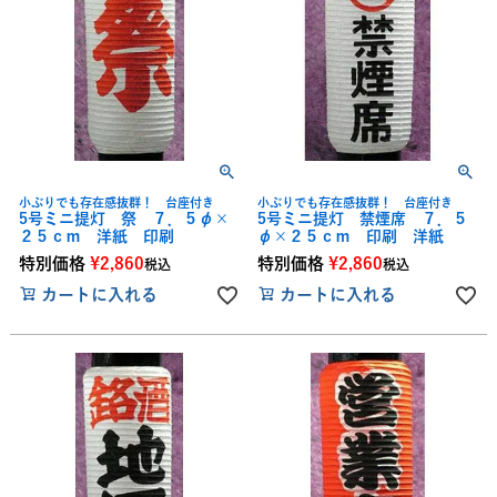
小ぶりでも存在感抜群！ 台座付き
小ぶりでも存在感抜群！ 台座付き
5号ミニ提灯 祭 ７．５φ×
5号ミニ提灯 禁煙席 ７．５
２５ｃｍ 洋紙 印刷
φ×２５ｃｍ 印刷 洋紙
特別価格
¥
2,860
特別価格
¥
2,860
税込
税込
カートに入れる
カートに入れる