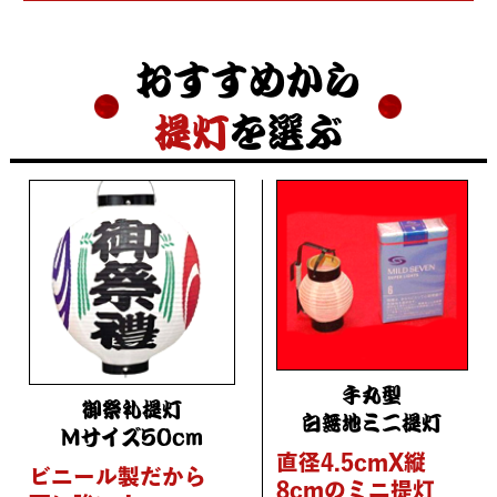
おすすめから
提灯
を選ぶ
手丸型
御祭礼提灯
白無地ミニ提灯
Mサイズ50cm
直径4.5cmX縦
ビニール製だから
8cmのミニ提灯