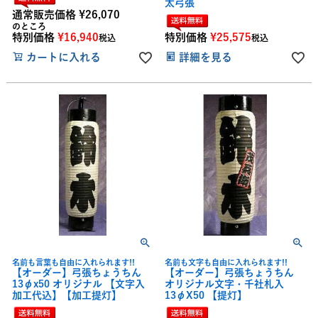
太弓張
通常販売価格
¥
26,070
のところ
特別価格
¥
16,940
特別価格
¥
25,575
税込
税込
カートに入れる
詳細を見る
名前も言葉も自由に入れられます!!
名前も文字も自由に入れられます!!
【オーダー】弓張ちょうちん
【オーダー】弓張ちょうちん
13φx50 オリジナル 【文字入
オリジナル文字・千社札入
加工代込】【加工提灯】
13φX50 【提灯】