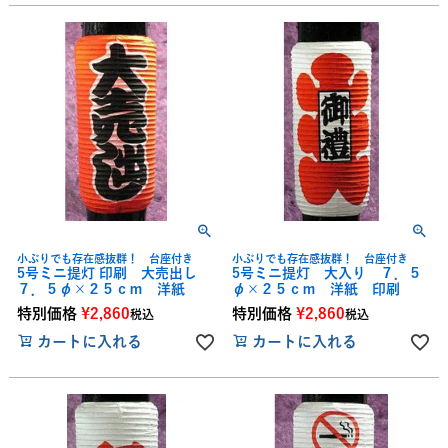
小ぶりでも存在感抜群！ 台座付き
小ぶりでも存在感抜群！ 台座付き
5号ミニ提灯 印刷 大売出し
5号ミニ提灯 大入り ７．５
７．５φ×２５ｃｍ 洋紙
φ×２５ｃｍ 洋紙 印刷
特別価格
¥
2,860
特別価格
¥
2,860
税込
税込
カートに入れる
カートに入れる