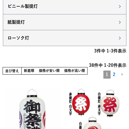
ビニール製提灯
紙製提灯
ローソク灯
3
件中
1
-
3
件表示
38
件中
1
-
20
件表示
新着順
価格が安い順
価格が高い順
並び替え
1
2