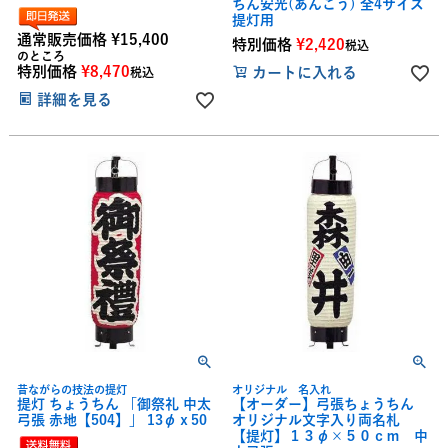
ちん安光(あんこう) 全4サイズ
提灯用
通常販売価格
¥
15,400
特別価格
¥
2,420
税込
のところ
特別価格
¥
8,470
カートに入れる
税込
詳細を見る
昔ながらの技法の提灯
オリジナル 名入れ
提灯 ちょうちん 「御祭礼 中太
【オーダー】弓張ちょうちん
弓張 赤地【504】」 13φｘ50
オリジナル文字入り両名札
【提灯】１３φ×５０ｃｍ 中