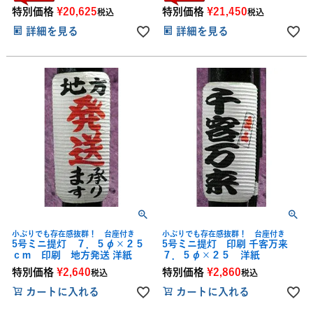
特別価格
¥
20,625
特別価格
¥
21,450
税込
税込
詳細を見る
詳細を見る
小ぶりでも存在感抜群！ 台座付き
小ぶりでも存在感抜群！ 台座付き
5号ミニ提灯 ７．５φ×２５
5号ミニ提灯 印刷 千客万来
ｃｍ 印刷 地方発送 洋紙
７．５φ×２５ 洋紙
特別価格
¥
2,640
特別価格
¥
2,860
税込
税込
カートに入れる
カートに入れる