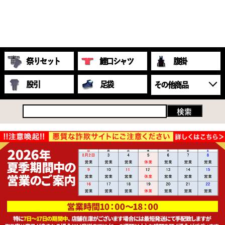
祭りセット
鯉口シャツ
腹掛
股引
足袋
その他商品