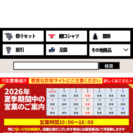
祭りセット
鯉口シャツ
腹掛
股引
足袋
その他商品