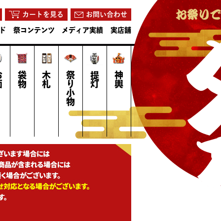
カートを見る
お問い合わせ
ド
祭コンテンツ
メディア実績
実店舗
面
袋物
木札
祭り小物
提灯
神輿