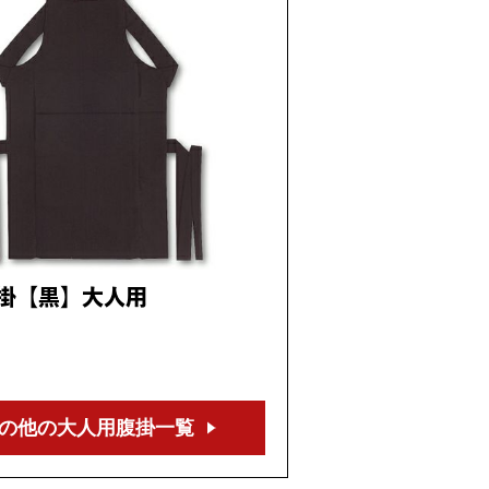
掛【黒】大人用
の他の大人用
腹掛一覧