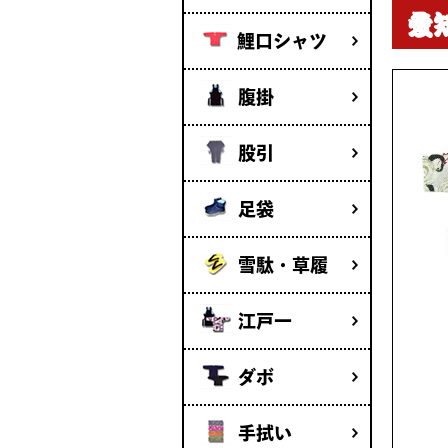
愛
鯉口シャツ
腹掛
股引
足袋
雪駄・草履
江戸一
ダボ
手拭い