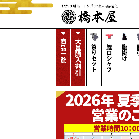
商品一覧
大量購入割引
祭りセット
鯉口シャツ
腹掛け