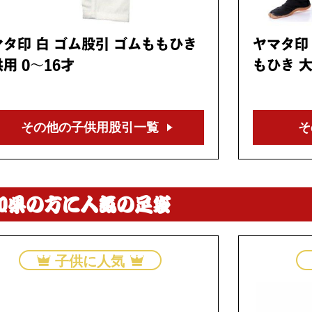
マタ印 白 ゴム股引 ゴムももひき
ヤマタ印
用 0～16才
もひき 大
その他の子供用
股引一覧
そ
知県の方に人気の足袋
子供に人気