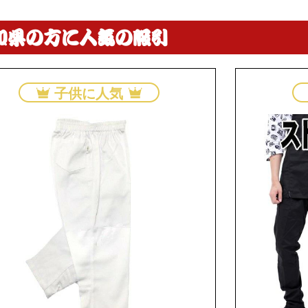
知県の方に人気の股引
子供に人気