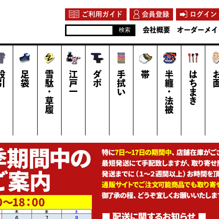
ご利用ガイド
会員登録
ログイン
会社概要
オーダーメイ
股引
足袋
雪駄・草履
江戸一
ダボ
手拭い
帯
半纏・法被
はちまき
お