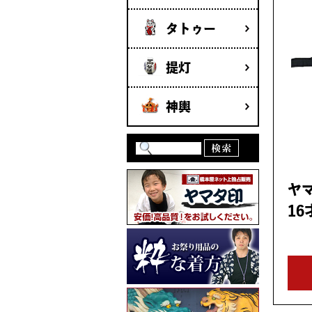
タトゥー
提灯
神輿
ヤ
16