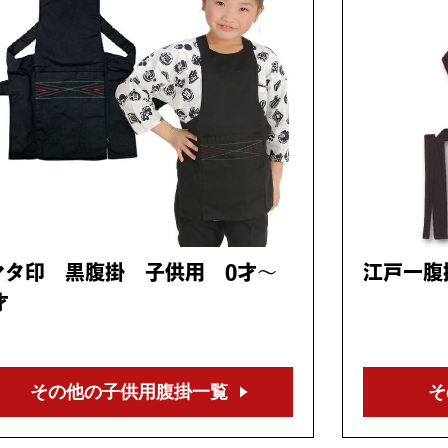
マタ印 黒腹掛 子供用 0才～
江戸一腹
才
その他の子供用
腹掛一覧
そ