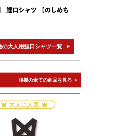
】 鯉口シャツ 【のしめち
他の大人用
鯉口シャツ一覧
腹掛の全ての商品を見る
大人に人気