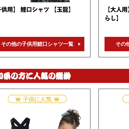
子供用】 鯉口シャツ 【玉龍】
【大人用
らし】
その他の子供用
鯉口シャツ一覧
その
知県の方に人気の腹掛
子供に人気