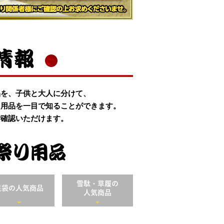
情報
品を、子供と大人に分けて、
り用品を一目で知ることができます。
ご確認いただけます。
祭り用品
雪駄・草履の
足袋の
人気商品
人気商品