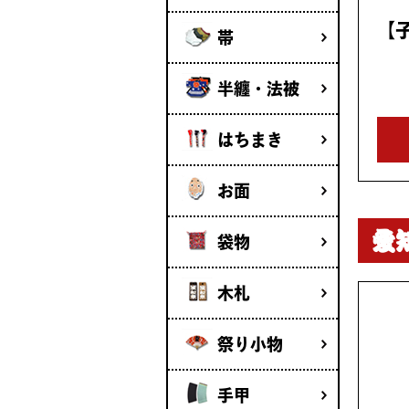
【
帯
半纏・法被
はちまき
お面
愛
袋物
木札
祭り小物
手甲