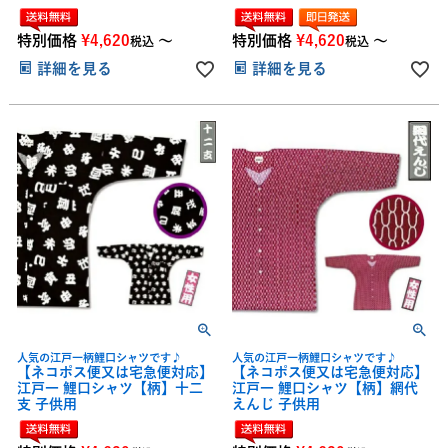
特別価格
¥
4,620
〜
特別価格
¥
4,620
〜
税込
税込
詳細を見る
詳細を見る
人気の江戸一柄鯉口シャツです♪
人気の江戸一柄鯉口シャツです♪
【ネコポス便又は宅急便対応】
【ネコポス便又は宅急便対応】
江戸一 鯉口シャツ【柄】十二
江戸一 鯉口シャツ【柄】網代
支 子供用
えんじ 子供用