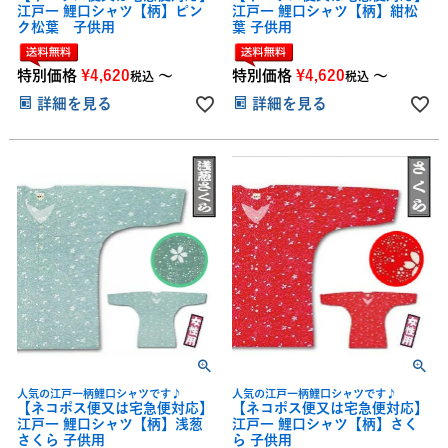
江戸一 鯉口シャツ【柄】ピン
江戸一 鯉口シャツ【柄】紺松
ク松葉 子供用
葉 子供用
特別価格
¥
4,620
〜
特別価格
¥
4,620
〜
税込
税込
詳細を見る
詳細を見る
人気の江戸一柄鯉口シャツです♪
人気の江戸一柄鯉口シャツです♪
【ネコポス便又は宅急便対応】
【ネコポス便又は宅急便対応】
江戸一 鯉口シャツ【柄】浅葱
江戸一 鯉口シャツ【柄】さく
さくら 子供用
ら 子供用