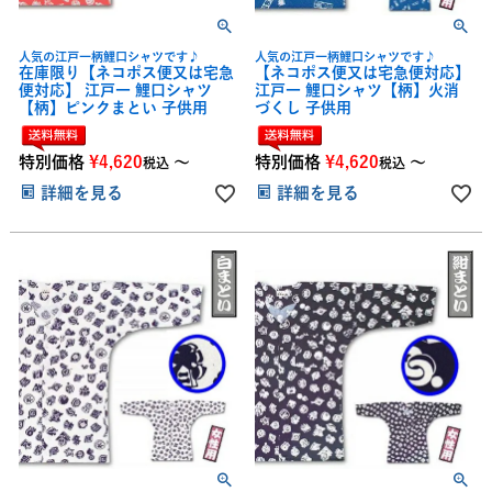
人気の江戸一柄鯉口シャツです♪
人気の江戸一柄鯉口シャツです♪
在庫限り【ネコポス便又は宅急
【ネコポス便又は宅急便対応】
便対応】 江戸一 鯉口シャツ
江戸一 鯉口シャツ【柄】火消
【柄】ピンクまとい 子供用
づくし 子供用
特別価格
¥
4,620
〜
特別価格
¥
4,620
〜
税込
税込
詳細を見る
詳細を見る