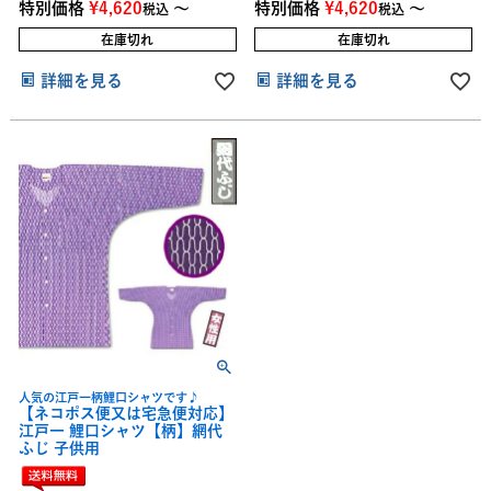
特別価格
¥
4,620
〜
特別価格
¥
4,620
〜
税込
税込
在庫切れ
在庫切れ
詳細を見る
詳細を見る
人気の江戸一柄鯉口シャツです♪
【ネコポス便又は宅急便対応】
江戸一 鯉口シャツ【柄】網代
ふじ 子供用