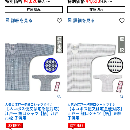
特別価格
¥
4,620
〜
特別価格
¥
4,620
〜
税込
税込
在庫切れ
在庫切れ
詳細を見る
詳細を見る
人気の江戸一柄鯉口シャツです♪
人気の江戸一柄鯉口シャツです♪
【ネコポス便又は宅急便対応】
【ネコポス便又は宅急便対応】
江戸一 鯉口シャツ【柄】江戸
江戸一 鯉口シャツ【柄】豆絞
市松 子供用
子供用