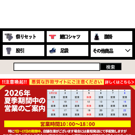
祭りセット
鯉口シャツ
腹掛
股引
足袋
その他商品