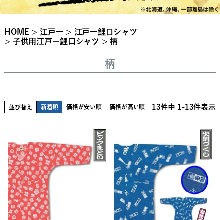
HOME
江戸一
江戸一鯉口シャツ
子供用江戸一鯉口シャツ
柄
柄
13
件中
1
-
13
件表示
新着順
価格が安い順
価格が高い順
並び替え