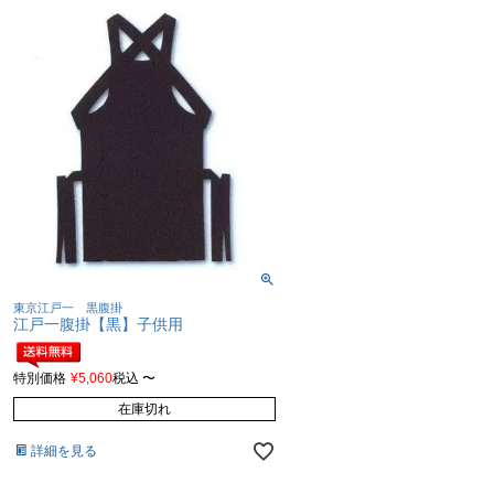
東京江戸一 黒腹掛
江戸一腹掛【黒】子供用
特別価格
¥
5,060
税込
〜
在庫切れ
詳細を見る