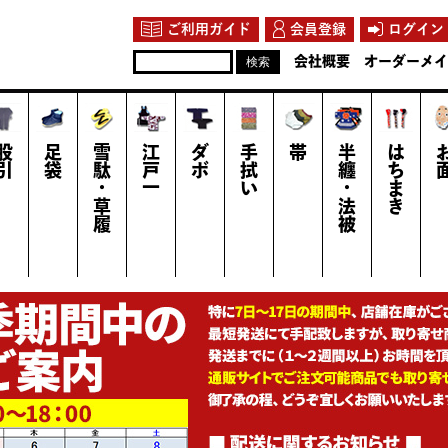
ご利用ガイド
会員登録
ログイン
会社概要
オーダーメイ
股引
足袋
雪駄・草履
江戸一
ダボ
手拭い
帯
半纏・法被
はちまき
お