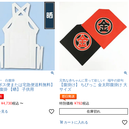
一 白腹掛
元気な赤ちゃんに育って欲しい! 端午の節句
ポス便または宅急便送料無料】
【腹掛け】 ちびっこ 金太郎腹掛け 大
腹掛 【晒】 子供用
サイズ
¥
4,730
税込
〜
特別価格
¥
792
税込
を見る
在庫切れ
カートに入れる