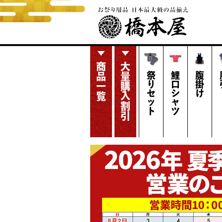
商品一覧
大量購入割引
祭りセット
鯉口シャツ
腹掛け