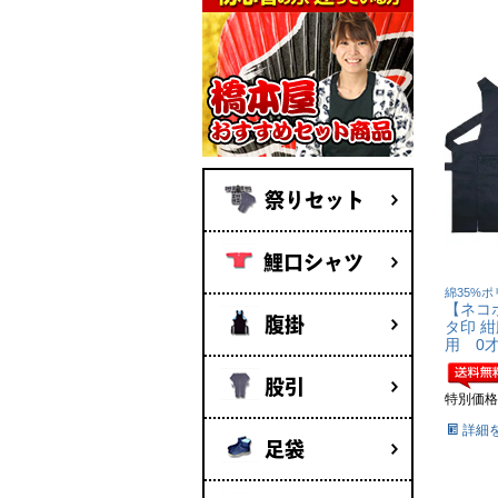
祭りセット
鯉口シャツ
綿35%ポ
【ネコ
腹掛
タ印 紺
用 0才
股引
特別価格
詳細
足袋