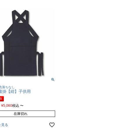
色落ちなし
腹掛【紺】子供用
¥
5,060
税込
〜
在庫切れ
を見る