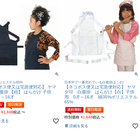
リエステル65%
日本中で一番売れている白腹掛はこれ!
ポス便又は宅急便対応】 ヤマ
【ネコポス便又は宅急便対応】 ヤマ
腹掛 【紺】 はらがけ 子供
タ印 白腹掛 はらがけ【白】子供
～16才
用 0才～16才 綿35%ポリエステル
65%
¥
1,848
税込
〜
特別価格
¥
1,848
税込
〜
を見る
詳細を見る