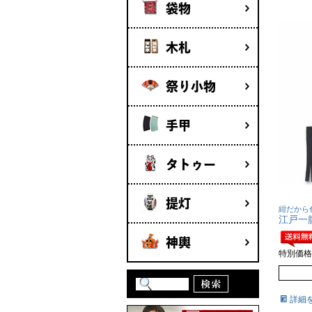
袋物
木札
祭り小物
手甲
タトゥー
提灯
紺だから
江戸一
神輿
特別価格
詳細