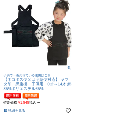
子供で一番売れている腹掛はこれ!
【ネコポス便又は宅急便対応】 ヤマ
タ印 黒腹掛 子供用 0才～14才 綿
35%ポリエステル65%
特別価格
¥
1,848
税込
〜
詳細を見る