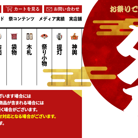
カートを見る
お問い合わせ
ド
祭コンテンツ
メディア実績
実店舗
面
袋物
木札
祭り小物
提灯
神輿