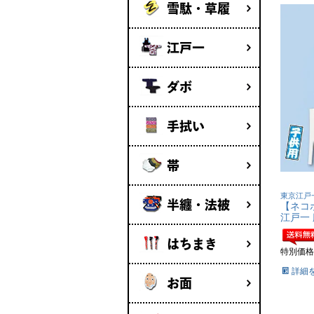
雪駄・草履
江戸一
ダボ
手拭い
帯
東京江戸
半纏・法被
【ネコ
江戸一 
はちまき
特別価格
詳細
お面