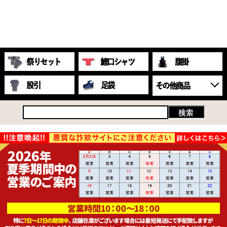
祭りセット
鯉口シャツ
腹掛
股引
足袋
その他商品