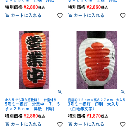
φ×２５ｃｍ 印刷 洋紙
φ×２５ｃｍ 印刷 洋紙
特別価格
¥
2,860
特別価格
¥
2,860
税込
税込
カートに入れる
カートに入れる
小ぶりでも存在感抜群！ 台座付き
直径約１２ｃｍ×高さ２７ｃｍ 大入り
5号ミニ提灯 営業中 ７．５
3号ミニ提灯 印刷 大入り
φ×２５ｃｍ 洋紙 印刷
（白地赤文字）
特別価格
¥
2,860
特別価格
¥
1,870
税込
税込
カートに入れる
カートに入れる