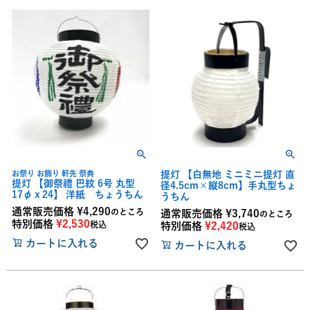
お祭り お飾り 軒先 祭典
提灯 【白無地 ミニミニ提灯 直
提灯 【御祭禮 巴紋 6号 丸型
径4.5cm×縦8cm】手丸型ちょ
17φｘ24】 洋紙 ちょうちん
うちん
通常販売価格
¥
4,290
のところ
通常販売価格
¥
3,740
のところ
特別価格
¥
2,530
税込
特別価格
¥
2,420
税込
カートに入れる
カートに入れる