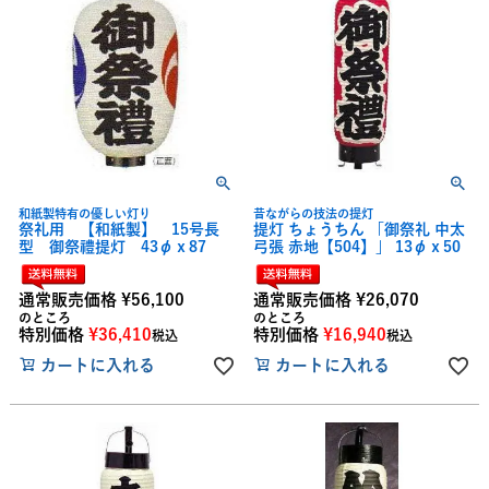
和紙製特有の優しい灯り
昔ながらの技法の提灯
祭礼用 【和紙製】 15号長
提灯 ちょうちん 「御祭礼 中太
型 御祭禮提灯 43φｘ87
弓張 赤地【504】」 13φｘ50
通常販売価格
¥
56,100
通常販売価格
¥
26,070
のところ
のところ
特別価格
¥
36,410
特別価格
¥
16,940
税込
税込
カートに入れる
カートに入れる