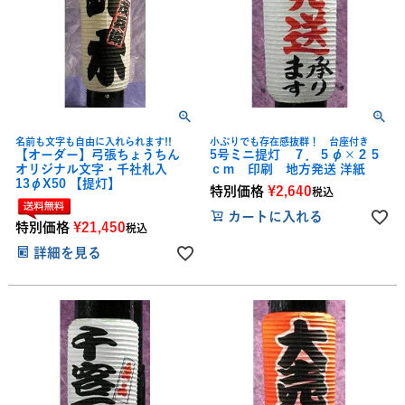
名前も文字も自由に入れられます!!
小ぶりでも存在感抜群！ 台座付き
【オーダー】弓張ちょうちん
5号ミニ提灯 ７．５φ×２５
オリジナル文字・千社札入
ｃｍ 印刷 地方発送 洋紙
13φX50 【提灯】
特別価格
¥
2,640
税込
カートに入れる
特別価格
¥
21,450
税込
詳細を見る