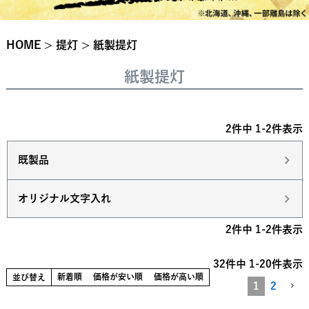
HOME
提灯
紙製提灯
紙製提灯
2
件中
1
-
2
件表示
既製品
オリジナル文字入れ
2
件中
1
-
2
件表示
32
件中
1
-
20
件表示
新着順
価格が安い順
価格が高い順
並び替え
1
2