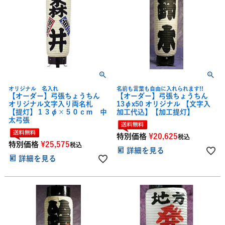
オリジナル 名入れ
名前も言葉も自由に入れられます!!
【オーダー】弓張ちょうちん
【オーダー】弓張ちょうちん
オリジナル文字入り両名札
13φx50 オリジナル 【文字入
【提灯】１３φ×５０ｃｍ 中
加工代込】【加工提灯】
太弓張
特別価格
¥
20,625
税込
特別価格
¥
25,575
税込
詳細を見る
詳細を見る