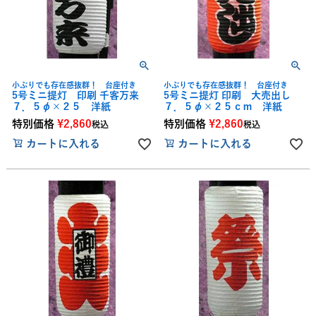
小ぶりでも存在感抜群！ 台座付き
小ぶりでも存在感抜群！ 台座付き
5号ミニ提灯 印刷 千客万来
5号ミニ提灯 印刷 大売出し
７．５φ×２５ 洋紙
７．５φ×２５ｃｍ 洋紙
特別価格
¥
2,860
特別価格
¥
2,860
税込
税込
カートに入れる
カートに入れる