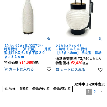
名入れもできます!!ご相談下さい
小さなちょうちんです
特殊提灯 【和紙製】 一升瓶
白無地 ミニミニ 提灯
型提灯上段６.５φ下段２０
【4.5φ×8cm】 手丸型 洋紙
φ×８１ｃｍ
通常販売価格
¥
3,740
のところ
特別価格
¥
14,080
税込
特別価格
¥
2,420
税込
カートに入れる
カートに入れる
32
件中
1
-
20
件表示
新着順
価格が安い順
価格が高い順
並び替え
1
2