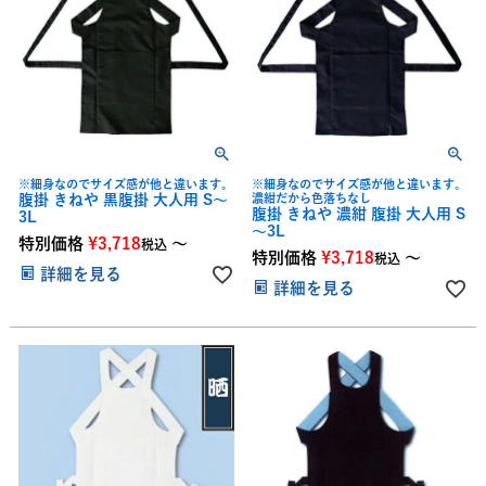
※細身なのでサイズ感が他と違います。
※細身なのでサイズ感が他と違います。
腹掛 きねや 黒腹掛 大人用 S～
濃紺だから色落ちなし
腹掛 きねや 濃紺 腹掛 大人用 S
3L
～3L
特別価格
¥
3,718
〜
税込
特別価格
¥
3,718
〜
税込
詳細を見る
詳細を見る