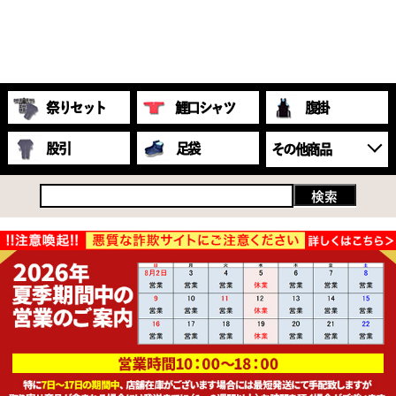
祭りセット
鯉口シャツ
腹掛
股引
足袋
その他商品