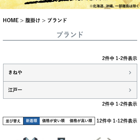
HOME
腹掛け
ブランド
ブランド
2
件中
1
-
2
件表示
きねや
江戸一
2
件中
1
-
2
件表示
12
件中
1
-
12
件表示
新着順
価格が安い順
価格が高い順
並び替え