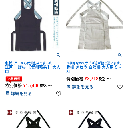
東京江戸一から武州藍染でました
※細身なのでサイズ感が他と違います。
江戸一 腹掛 【武州藍染】 大人
腹掛 きねや 白腹掛 大人用 S～
用
3L
特別価格
¥
3,718
〜
税込
特別価格
¥
15,400
〜
税込
詳細を見る
詳細を見る