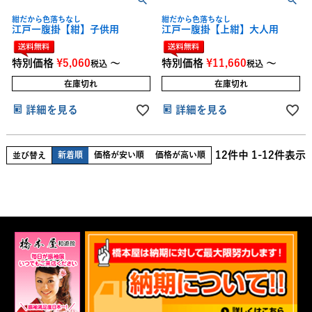
紺だから色落ちなし
紺だから色落ちなし
江戸一腹掛【紺】子供用
江戸一腹掛【上紺】大人用
特別価格
¥
5,060
〜
特別価格
¥
11,660
〜
税込
税込
在庫切れ
在庫切れ
詳細を見る
詳細を見る
12
件中
1
-
12
件表示
新着順
価格が安い順
価格が高い順
並び替え