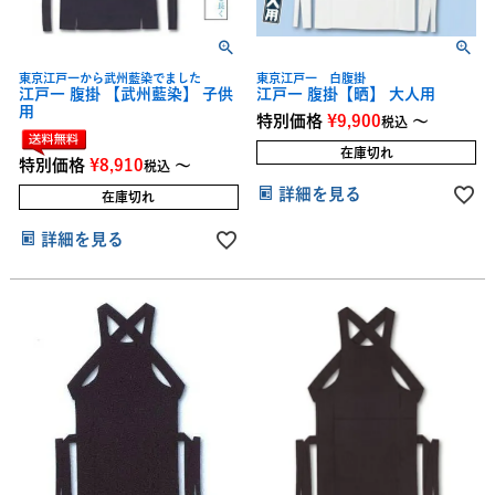
東京江戸一から武州藍染でました
東京江戸一 白腹掛
江戸一 腹掛 【武州藍染】 子供
江戸一 腹掛【晒】 大人用
用
特別価格
¥
9,900
〜
税込
在庫切れ
特別価格
¥
8,910
〜
税込
詳細を見る
在庫切れ
詳細を見る