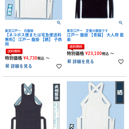
東京江戸一 白腹掛
東京江戸一 定番の腹掛です
【ネコポス便または宅急便送料
江戸一 腹掛 【青縞】 大人用 藍
無料】 江戸一 腹掛 【晒】 子供
染
用
特別価格
¥
23,100
〜
税込
特別価格
¥
4,730
〜
税込
詳細を見る
詳細を見る