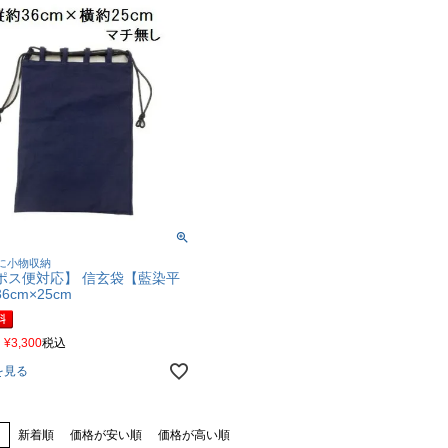
に小物収納
ポス便対応】 信玄袋【藍染平
6cm×25cm
¥
3,300
税込
を見る
え
新着順
価格が安い順
価格が高い順