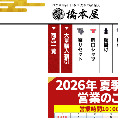
商品一覧
大量購入割引
祭りセット
鯉口シャツ
腹掛け