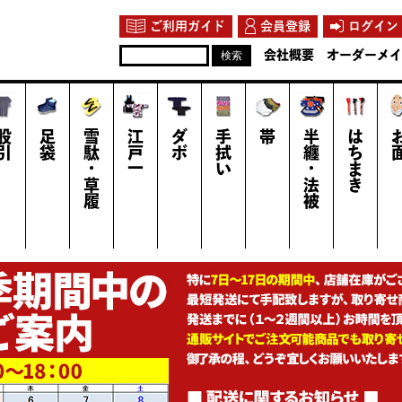
ご利用ガイド
会員登録
ログイン
会社概要
オーダーメイ
股引
足袋
雪駄・草履
江戸一
ダボ
手拭い
帯
半纏・法被
はちまき
お