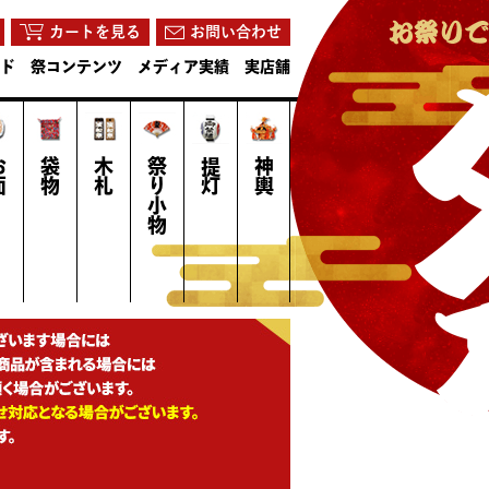
カートを見る
お問い合わせ
ド
祭コンテンツ
メディア実績
実店舗
面
袋物
木札
祭り小物
提灯
神輿