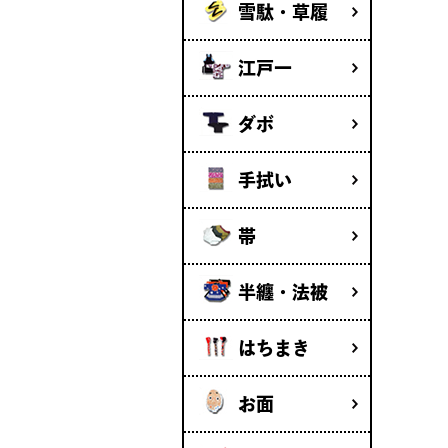
雪駄・草履
江戸一
ダボ
手拭い
帯
半纏・法被
はちまき
お面