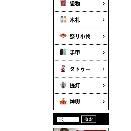
袋物
木札
祭り小物
手甲
タトゥー
提灯
神輿