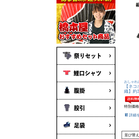
祭りセット
鯉口シャツ
おしゃれ
【ネコ
腹掛
織】約3
特別価格
股引
詳細
足袋
並び替