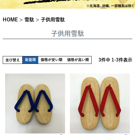
HOME
雪駄
子供用雪駄
子供用雪駄
3
件中
1
-
3
件表示
新着順
価格が安い順
価格が高い順
並び替え