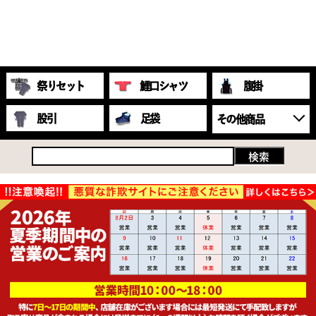
祭りセット
鯉口シャツ
腹掛
股引
足袋
その他商品