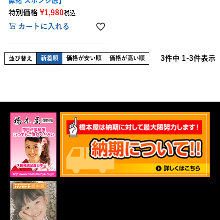
鼻緒 スポンジ底】
特別価格
¥
1,980
税込
カートに入れる
3
件中
1
-
3
件表示
新着順
価格が安い順
価格が高い順
並び替え