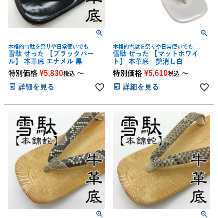
本格的雪駄を祭りや日常使いでも
本格的雪駄を祭りや日常使いでも
雪駄 せった 【ブラックパー
雪駄 せった 【マットホワイ
ル】 本革底 エナメル 黒
ト】 本革底 艶消し白
特別価格
¥
5,830
〜
特別価格
¥
5,610
〜
税込
税込
詳細を見る
詳細を見る