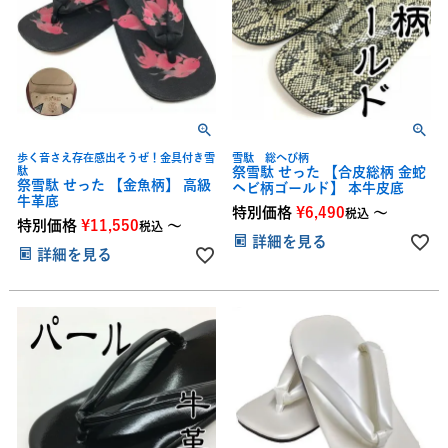
歩く音さえ存在感出そうぜ！金具付き雪
雪駄 総へび柄
駄
祭雪駄 せった 【合皮総柄 金蛇
祭雪駄 せった 【金魚柄】 高級
ヘビ柄ゴールド】 本牛皮底
牛革底
特別価格
¥
6,490
〜
税込
特別価格
¥
11,550
〜
税込
詳細を見る
詳細を見る