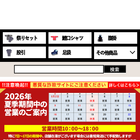
祭りセット
鯉口シャツ
腹掛
股引
足袋
その他商品