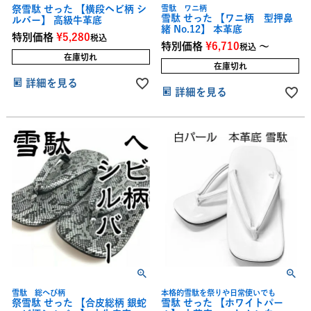
祭雪駄 せった 【横段ヘビ柄 シ
雪駄 ワニ柄
雪駄 せった 【ワニ柄 型押鼻
ルバー】 高級牛革底
緒 No.12】 本革底
特別価格
¥
5,280
税込
特別価格
¥
6,710
〜
税込
在庫切れ
在庫切れ
詳細を見る
詳細を見る
雪駄 総へび柄
本格的雪駄を祭りや日常使いでも
祭雪駄 せった 【合皮総柄 銀蛇
雪駄 せった 【ホワイトパー