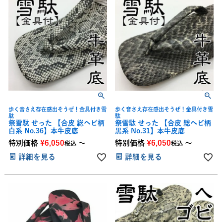
歩く音さえ存在感出そうぜ！金具付き雪
歩く音さえ存在感出そうぜ！金具付き雪
駄
駄
祭雪駄 せった 【合皮 総ヘビ柄
祭雪駄 せった 【合皮 総ヘビ柄
白系 No.36】本牛皮底
黒系 No.31】本牛皮底
特別価格
¥
6,050
〜
特別価格
¥
6,050
〜
税込
税込
詳細を見る
詳細を見る