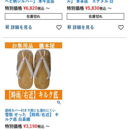
ヘビ柄シルバー】 本牛皮底
ル】 本革底 エナメル 白
特別価格
¥
6,820
〜
特別価格
¥
5,830
〜
税込
税込
在庫切れ
在庫切れ
詳細を見る
詳細を見る
透明カバー付きで雨にも濡れにくい
雪駄 せった 【時雨/右近】 キ
ルク底 白鼻緒
特別価格
¥
3,190
〜
税込