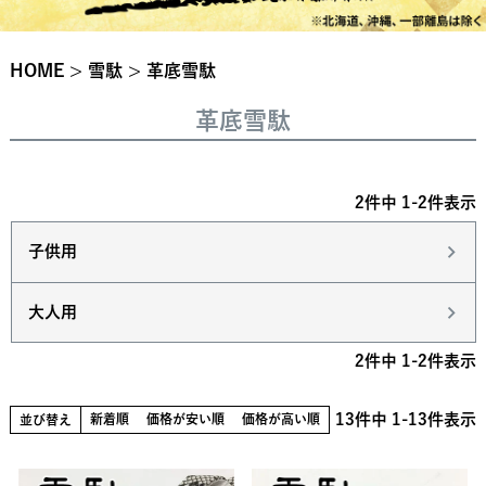
HOME
雪駄
革底雪駄
革底雪駄
2
件中
1
-
2
件表示
子供用
大人用
2
件中
1
-
2
件表示
13
件中
1
-
13
件表示
新着順
価格が安い順
価格が高い順
並び替え