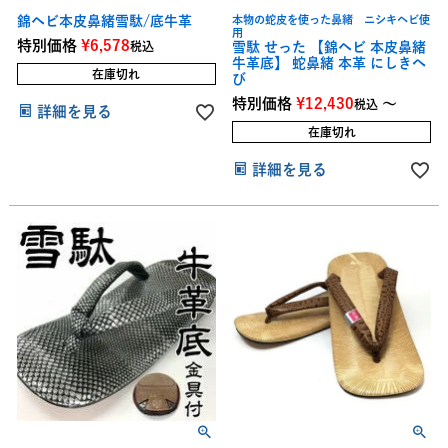
錦ヘビ本皮鼻緒雪駄/底牛革
本物の蛇皮を使った鼻緒 ニシキヘビ使
用
特別価格
¥
6,578
税込
雪駄 せった 【錦ヘビ 本皮鼻緒
牛革底】 蛇鼻緒 本革 にしきへ
在庫切れ
び
特別価格
¥
12,430
〜
税込
詳細を見る
在庫切れ
詳細を見る