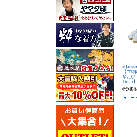
売切れ御
【在庫
祭たび 
16cm
特別価格
カー