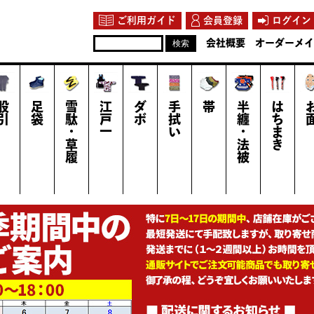
ご利用ガイド
会員登録
ログイン
会社概要
オーダーメイ
股引
足袋
雪駄・草履
江戸一
ダボ
手拭い
帯
半纏・法被
はちまき
お