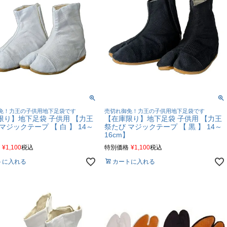
免！力王の子供用地下足袋です
売切れ御免！力王の子供用地下足袋です
限り】地下足袋 子供用 【力王
【在庫限り】地下足袋 子供用 【力王
マジックテープ 【 白 】 14～
祭たび マジックテープ 【 黒 】 14～
】
16cm】
¥
1,100
税込
特別価格
¥
1,100
税込
トに入れる
カートに入れる