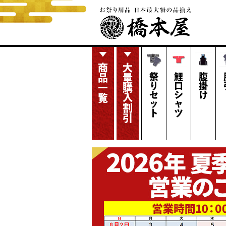
商品一覧
大量購入割引
祭りセット
鯉口シャツ
腹掛け