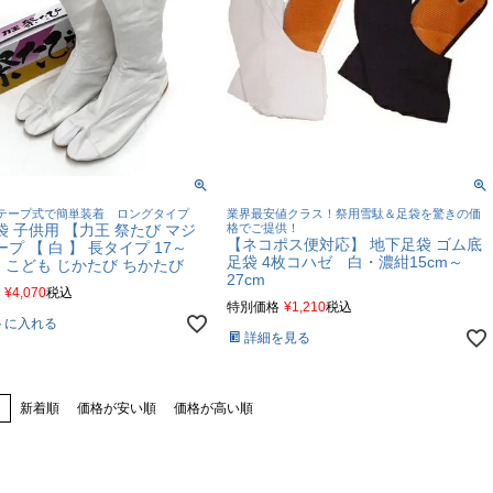
テープ式で簡単装着 ロングタイプ
業界最安値クラス！祭用雪駄＆足袋を驚きの価
 子供用 【力王 祭たび マジ
格でご提供！
【ネコポス便対応】 地下足袋 ゴム底
プ 【 白 】 長タイプ 17～
足袋 4枚コハゼ 白・濃紺15cm～
】 こども じかたび ちかたび
27cm
¥
4,070
税込
特別価格
¥
1,210
税込
トに入れる
詳細を見る
え
新着順
価格が安い順
価格が高い順