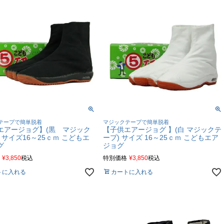
テープで簡単脱着
マジックテープで簡単脱着
エアージョグ】(黒 マジック
【子供エアージョグ 】(白 マジックテ
 サイズ16～25ｃｍ こどもエ
ープ) サイズ 16～25ｃｍ こどもエア
グ
ジョグ
¥
3,850
税込
特別価格
¥
3,850
税込
トに入れる
カートに入れる