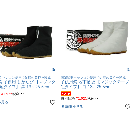
クッション使用で足腰の負担を軽減
衝撃吸収クッション使用で足腰の負担を軽減
袋 子供用 じかたび 【マジック
子供用祭 地下足袋 【マジックテープ
短タイプ】 黒 13～25.5cm
短タイプ】 白 13～25.5cm
¥
1,925
税込
〜
特別価格
¥
1,925
税込
〜
を見る
詳細を見る