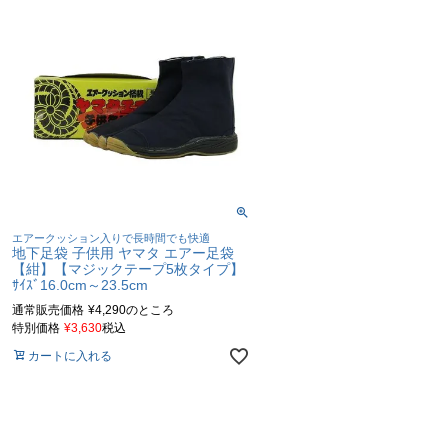
エアークッション入りで長時間でも快適
地下足袋 子供用 ヤマタ エアー足袋
【紺】【マジックテープ5枚タイプ】
ｻｲｽﾞ16.0cm～23.5cm
通常販売価格
¥
4,290
のところ
特別価格
¥
3,630
税込
カートに入れる