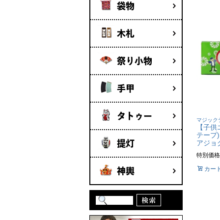
袋物
木札
祭り小物
手甲
タトゥー
マジック
【子供
テープ)
アジョ
提灯
特別価格
カー
神輿