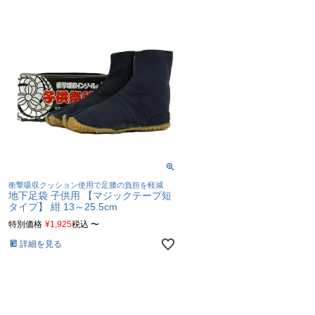
衝撃吸収クッション使用で足腰の負担を軽減
地下足袋 子供用 【マジックテープ短
タイプ】 紺 13～25.5cm
特別価格
¥
1,925
税込
〜
詳細を見る