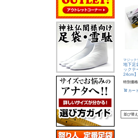
マジック
地下足袋
ックテー
24cm
特別価格
カー
並び替