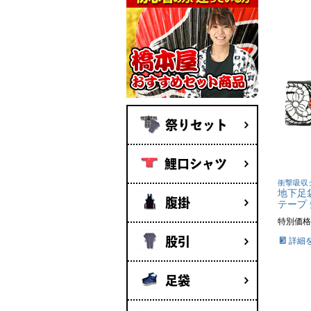
祭りセット
鯉口シャツ
衝撃吸収
地下足
腹掛
テープ 
特別価格
股引
詳細
足袋