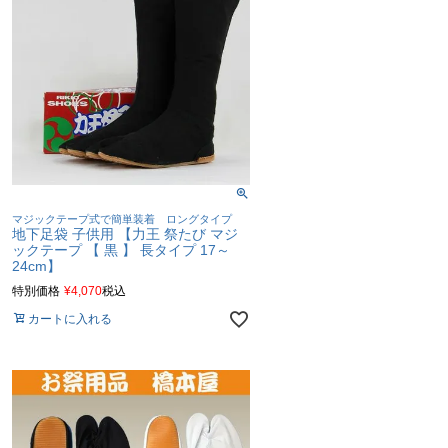
マジックテープ式で簡単装着 ロングタイプ
地下足袋 子供用 【力王 祭たび マジ
ックテープ 【 黒 】 長タイプ 17～
24cm】
特別価格
¥
4,070
税込
カートに入れる