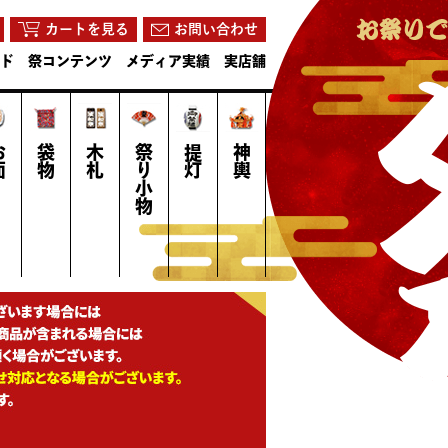
カートを見る
お問い合わせ
ド
祭コンテンツ
メディア実績
実店舗
面
袋物
木札
祭り小物
提灯
神輿