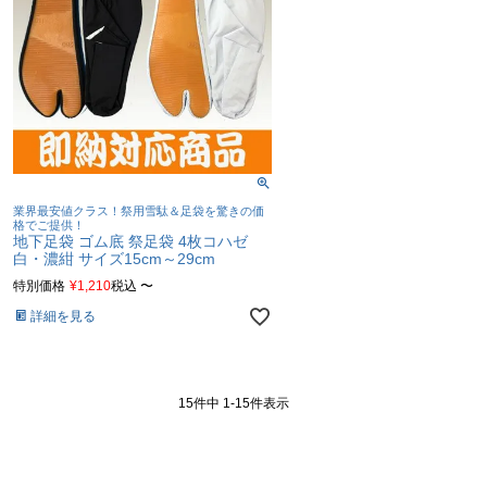
業界最安値クラス！祭用雪駄＆足袋を驚きの価
格でご提供！
地下足袋 ゴム底 祭足袋 4枚コハゼ
白・濃紺 サイズ15cm～29cm
特別価格
¥
1,210
税込
〜
詳細を見る
15
件中
1
-
15
件表示