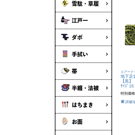
雪駄・草履
江戸一
ダボ
手拭い
帯
エアーク
地下足
【黒】
ｻｲｽﾞ16
半纏・法被
特別価格
詳細
はちまき
お面