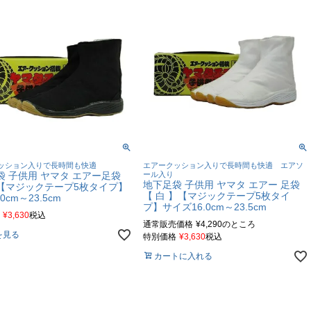
ッション入りで長時間も快適
エアークッション入りで長時間も快適 エアソ
袋 子供用 ヤマタ エアー足袋
ール入り
地下足袋 子供用 ヤマタ エアー 足袋
【マジックテープ5枚タイプ】
【 白 】【マジックテープ5枚タイ
.0cm～23.5cm
プ】サイズ16.0cm～23.5cm
¥
3,630
税込
通常販売価格
¥
4,290
のところ
を見る
特別価格
¥
3,630
税込
カートに入れる