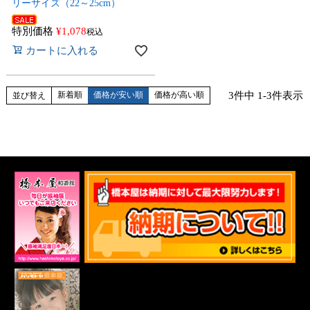
リーサイズ（22～25cm）
特別価格
¥
1,078
税込
カートに入れる
3
件中
1
-
3
件表示
新着順
価格が安い順
価格が高い順
並び替え