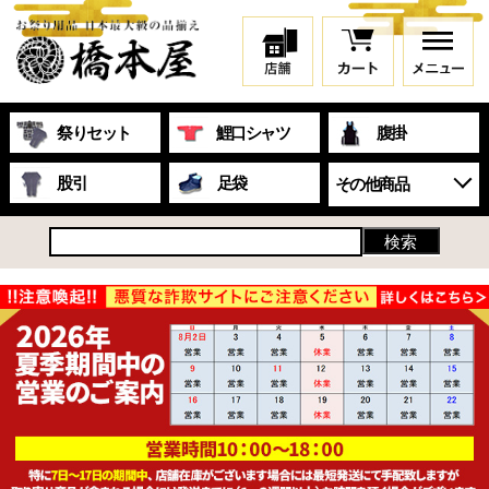
祭りセット
鯉口シャツ
腹掛
股引
足袋
その他商品