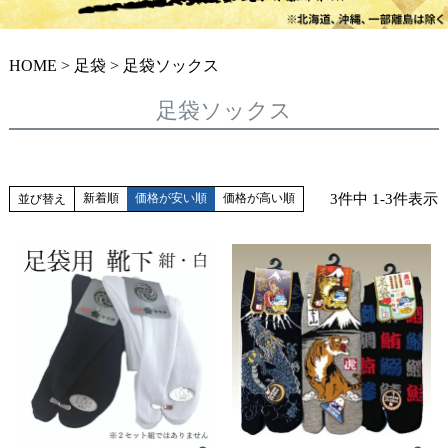
HOME
足袋
足袋ソックス
足袋ソックス
3
件中
1
-
3
件表示
新着順
価格が安い順
価格が高い順
並び替え