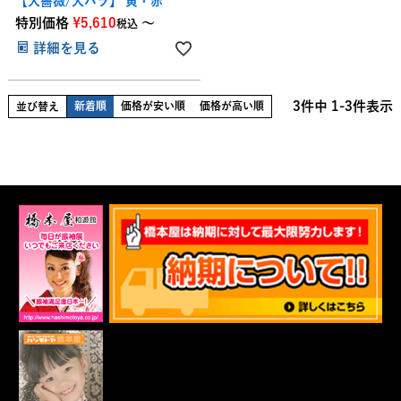
【大薔薇/大バラ】 黄・赤
特別価格
¥
5,610
〜
税込
詳細を見る
3
件中
1
-
3
件表示
新着順
価格が安い順
価格が高い順
並び替え