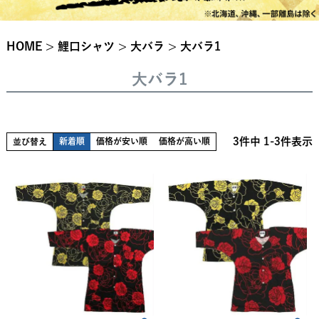
HOME
鯉口シャツ
大バラ
大バラ1
大バラ1
3
件中
1
-
3
件表示
新着順
価格が安い順
価格が高い順
並び替え