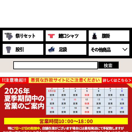
祭りセット
鯉口シャツ
腹掛
股引
足袋
その他商品