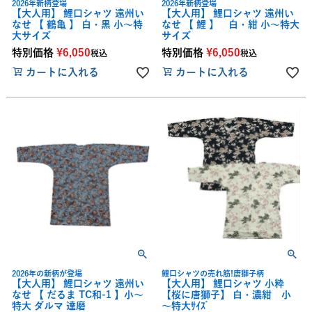
2026年新柄登場
2026年新柄登場
【大人用】 鯉口シャツ 遠州い
【大人用】 鯉口シャツ 遠州い
なせ 【 鶴亀 】 白・黒 小～特
なせ 【 鯉 】 白・紺 小～特大
大サイズ
サイズ
特別価格
¥
6,050
特別価格
¥
6,050
税込
税込
カートに入れる
カートに入れる
2026年の新柄が登場
鯉口シャツの売れ筋!唐獅子柄
【大人用】 鯉口シャツ 遠州い
【大人用】 鯉口シャツ 小粋
なせ 【 だるま TC和-1 】小～
【桜に唐獅子】 白・濃紺 小
特大 ダルマ 達磨
～特大ｻｲｽﾞ