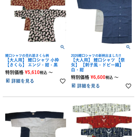
鯉口シャツの売れ筋さくら柄
2026鯉口シャツの新柄出ました!!
【大人用】 鯉口シャツ 小粋
【大人用】 鯉口シャツ 【祭
【さくら】 エンジ・紺・黒
矢】 【刺子風・ドビー織】
白・紺
特別価格
¥
5,610
〜
税込
特別価格
¥
6,600
〜
税込
詳細を見る
詳細を見る