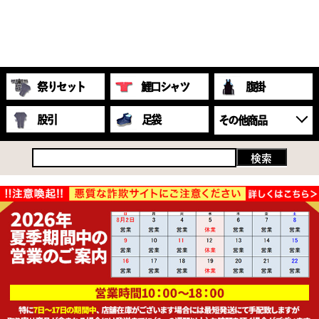
祭りセット
鯉口シャツ
腹掛
股引
足袋
その他商品