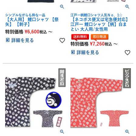
シンプルながらも粋な一品
江戸一柄鯉口シャツ人気Ｎｏ．1☆
【大人用】 鯉口シャツ 【祭
【ネコポス便又は宅急便対応】
矢】 【刺子】
江戸一 鯉口シャツ【柄】白ま
とい 大人用/女性用
特別価格
¥
6,600
〜
税込
詳細を見る
特別価格
¥
7,260
〜
税込
詳細を見る