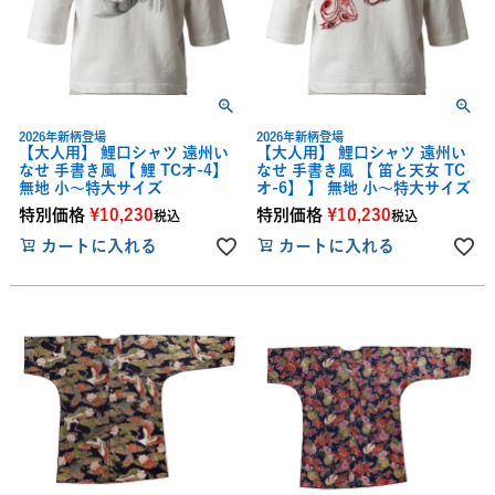
2026年新柄登場
2026年新柄登場
【大人用】 鯉口シャツ 遠州い
【大人用】 鯉口シャツ 遠州い
なせ 手書き風 【 鯉 TCオ-4】
なせ 手書き風 【 笛と天女 TC
無地 小～特大サイズ
オ-6】 】 無地 小～特大サイズ
特別価格
¥
10,230
特別価格
¥
10,230
税込
税込
カートに入れる
カートに入れる