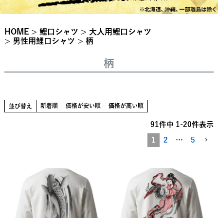
HOME
鯉口シャツ
大人用鯉口シャツ
男性用鯉口シャツ
柄
柄
新着順
価格が安い順
価格が高い順
並び替え
91
件中
1
-
20
件表示
1
2
…
5