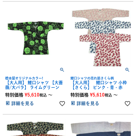
橋本屋オリジナルカラー!
鯉口シャツの売れ筋さくら柄
【大人用】 鯉口シャツ 【大薔
【大人用】 鯉口シャツ 小粋
薇/大バラ】 ライムグリーン
【さくら】 ピンク・青・赤
特別価格
¥
5,610
〜
特別価格
¥
5,610
〜
税込
税込
詳細を見る
詳細を見る