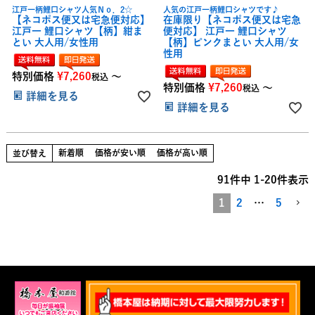
江戸一柄鯉口シャツ人気Ｎｏ．2☆
人気の江戸一柄鯉口シャツです♪
【ネコポス便又は宅急便対応】
在庫限り【ネコポス便又は宅急
江戸一 鯉口シャツ【柄】紺ま
便対応】 江戸一 鯉口シャツ
とい 大人用/女性用
【柄】ピンクまとい 大人用/女
性用
特別価格
¥
7,260
〜
税込
特別価格
¥
7,260
〜
税込
詳細を見る
詳細を見る
新着順
価格が安い順
価格が高い順
並び替え
91
件中
1
-
20
件表示
1
2
…
5