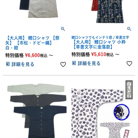
【大人用】 鯉口シャツ 【祭
鯉口シャツでもインテリ感♪草書文字
【大人用】 鯉口シャツ 小粋
矢】 【市松・ドビー織】
【草書文字に金落款】
白・紺
特別価格
¥
5,610
〜
税込
特別価格
¥
6,600
〜
税込
詳細を見る
詳細を見る