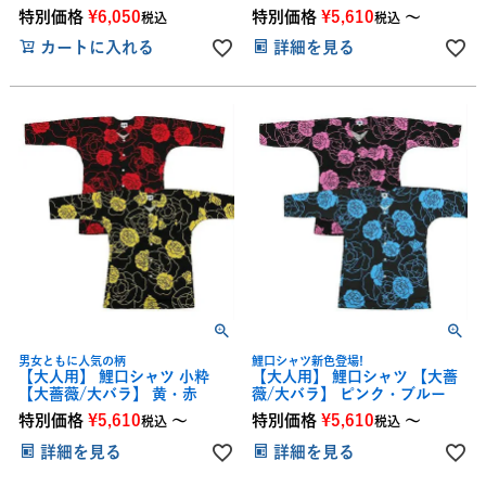
特別価格
¥
6,050
特別価格
¥
5,610
〜
税込
税込
カートに入れる
詳細を見る
男女ともに人気の柄
鯉口シャツ新色登場!
【大人用】 鯉口シャツ 小粋
【大人用】 鯉口シャツ 【大薔
【大薔薇/大バラ】 黄・赤
薇/大バラ】 ピンク・ブルー
特別価格
¥
5,610
〜
特別価格
¥
5,610
〜
税込
税込
詳細を見る
詳細を見る