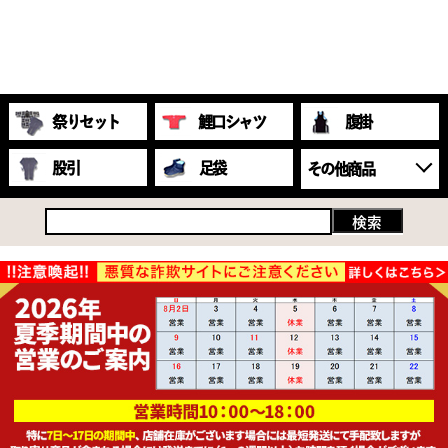
祭りセット
鯉口シャツ
腹掛
股引
足袋
その他商品