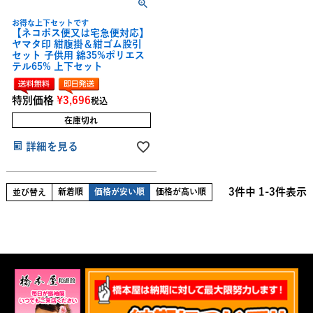
お得な上下セットです
【ネコポス便又は宅急便対応】
ヤマタ印 紺腹掛＆紺ゴム股引
セット 子供用 綿35%ポリエス
テル65% 上下セット
特別価格
¥
3,696
税込
在庫切れ
詳細を見る
3
件中
1
-
3
件表示
新着順
価格が安い順
価格が高い順
並び替え