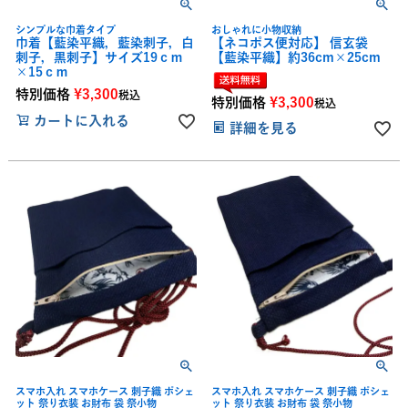
シンプルな巾着タイプ
おしゃれに小物収納
巾着【藍染平織，藍染刺子，白
【ネコポス便対応】 信玄袋
刺子，黒刺子】サイズ19ｃｍ
【藍染平織】約36cm×25cm
×15ｃｍ
特別価格
¥
3,300
税込
特別価格
¥
3,300
税込
カートに入れる
詳細を見る
スマホ入れ スマホケース 刺子織 ポシェ
スマホ入れ スマホケース 刺子織 ポシェ
ット 祭り衣装 お財布 袋 祭小物
ット 祭り衣装 お財布 袋 祭小物