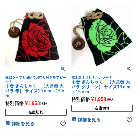
鯉口シャツと同柄でお祭り好きをアピー
橋本屋オリジナルカラー！
ル！
巾着 きんちゃく 【大薔薇 大
巾着 きんちゃく 【大薔薇 大
バラ グリーン】 サイズ19ｃｍ
バラ 赤】 サイズ19ｃｍ×15ｃ
×15ｃｍ
ｍ
特別価格
¥
1,958
税込
特別価格
¥
1,958
税込
在庫切れ
在庫切れ
詳細を見る
詳細を見る