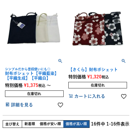
シンプルだから普段使いにも◎
【さくら】財布ポシェット
財布ポシェット【平織藍染】
特別価格
¥
1,320
税込
【平織生成】【平織白】
特別価格
¥
1,375
〜
在庫切れ
税込
在庫切れ
カートに入れる
詳細を見る
16
件中
1
-
16
件表示
新着順
価格が安い順
価格が高い順
並び替え