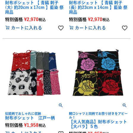
財布ポシェット 【 青縞 刺子
財布ポシェット 【 青縞 刺子
(大) 約20cm x 17cm 】藍染 祭
(長) 約23cm x 14cm 】藍染 祭
用品
用品
特別価格
¥
2,970
特別価格
¥
2,970
税込
税込
カートに入れる
カートに入れる
伝統柄でおしゃれに収納
鯉口シャツと同柄でお祭り好きをアピー
財布ポシェット 江戸一柄
ル！
【大人気商品】財布ポシェット
特別価格
¥
1,958
税込
【大バラ】５色