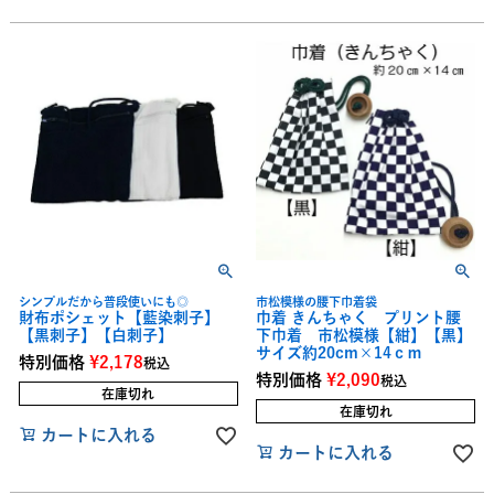
シンプルだから普段使いにも◎
市松模様の腰下巾着袋
財布ポシェット【藍染刺子】
巾着 きんちゃく プリント腰
【黒刺子】【白刺子】
下巾着 市松模様【紺】【黒】
サイズ約20cm×14ｃｍ
特別価格
¥
2,178
税込
特別価格
¥
2,090
税込
在庫切れ
在庫切れ
カートに入れる
カートに入れる