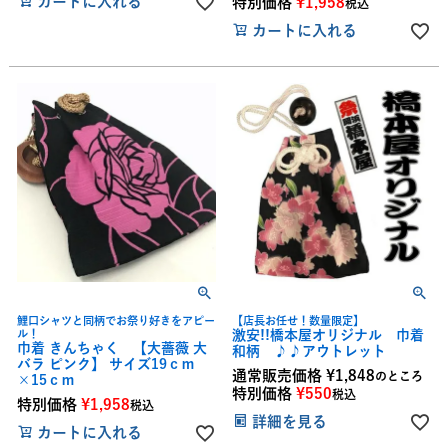
カートに入れる
特別価格
¥
1,958
税込
カートに入れる
鯉口シャツと同柄でお祭り好きをアピー
【店長お任せ！数量限定】
ル！
激安!!橋本屋オリジナル 巾着
巾着 きんちゃく 【大薔薇 大
和柄 ♪♪アウトレット
バラ ピンク】 サイズ19ｃｍ
通常販売価格
¥
1,848
のところ
×15ｃｍ
特別価格
¥
550
税込
特別価格
¥
1,958
税込
詳細を見る
カートに入れる