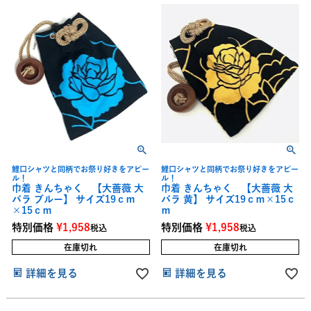
鯉口シャツと同柄でお祭り好きをアピー
鯉口シャツと同柄でお祭り好きをアピー
ル！
ル！
巾着 きんちゃく 【大薔薇 大
巾着 きんちゃく 【大薔薇 大
バラ ブルー】 サイズ19ｃｍ
バラ 黄】 サイズ19ｃｍ×15ｃ
×15ｃｍ
ｍ
特別価格
¥
1,958
特別価格
¥
1,958
税込
税込
在庫切れ
在庫切れ
詳細を見る
詳細を見る