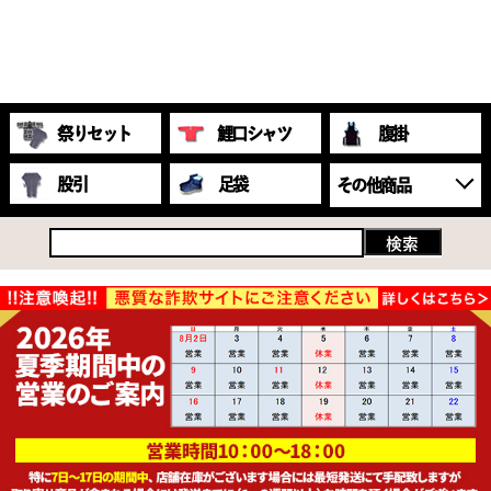
祭りセット
鯉口シャツ
腹掛
股引
足袋
その他商品