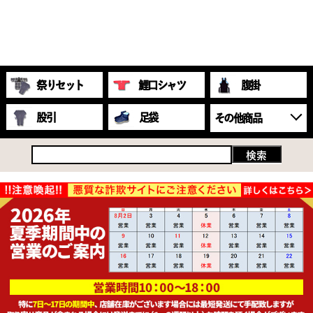
祭りセット
鯉口シャツ
腹掛
股引
足袋
その他商品