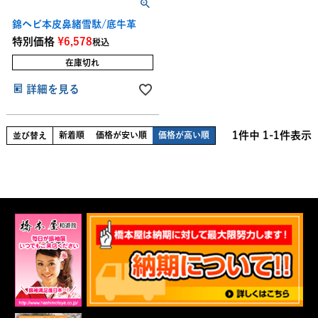
錦ヘビ本皮鼻緒雪駄/底牛革
特別価格
¥
6,578
税込
在庫切れ
詳細を見る
1
件中
1
-
1
件表示
新着順
価格が安い順
価格が高い順
並び替え