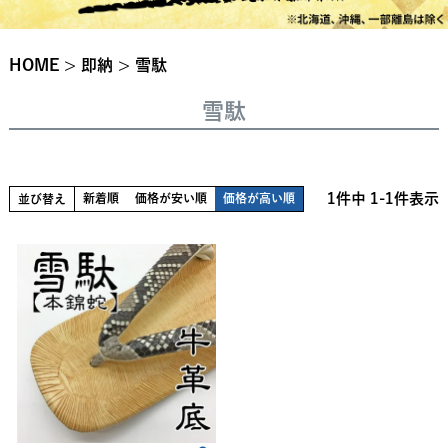
HOME
即納
雪駄
雪駄
1
件中
1
-
1
件表示
新着順
価格が安い順
価格が高い順
並び替え