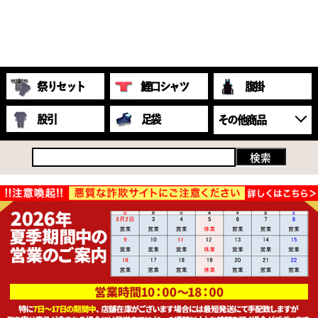
祭りセット
鯉口シャツ
腹掛
股引
足袋
その他商品