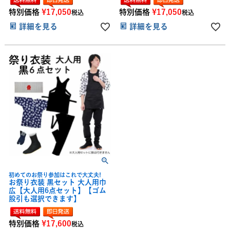
特別価格
¥
17,050
特別価格
¥
17,050
税込
税込
詳細を見る
詳細を見る
初めてのお祭り参加はこれで大丈夫!
お祭り衣装 黒セット 大人用巾
広【大人用6点セット】【ゴム
股引も選択できます】
特別価格
¥
17,600
税込