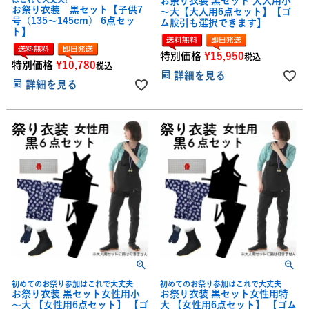
お祭り衣装 黒セット 大人用小
お祭り衣装 黒セット【子供7
～大【大人用6点セット】【ゴ
号（135～145cm） 6点セッ
ム股引も選択できます】
ト】
特別価格
¥
15,950
税込
特別価格
¥
10,780
税込
詳細を見る
詳細を見る
初めてのお祭り参加はこれで大丈夫
初めてのお祭り参加はこれで大丈夫
お祭り衣装 黒セット女性用小
お祭り衣装 黒セット女性用特
～大 【女性用6点セット】 【ゴ
大 【女性用6点セット】 【ゴム