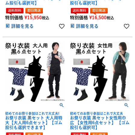
ム股引も選択可】
股引も選択可】
特別価格
¥
15,950
特別価格
¥
16,500
税込
税込
詳細を見る
詳細を見る
初めてのお祭り参加はこれで大丈夫!
初めてのお祭り参加はこれで大丈夫
お祭り衣装 黒セット 大人用特
お祭り衣装 黒セット女性用巾
大【大人用6点セット】【ゴム
広 【女性用6点セット】 【ゴム
股引も選択できます】
股引も選択可】