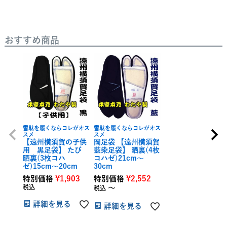
おすすめ商品
雪駄を履くならコレがオス
雪駄を履くならコレがオス
スメ
スメ
【遠州横須賀の子供
岡足袋 【遠州横須賀
用 黒足袋】 たび
藍染足袋】 晒裏(4枚
晒裏(3枚コハ
コハゼ)21cm～
ゼ)15cm～20cm
30cm
特別価格
¥
1,903
特別価格
¥
2,552
税込
〜
税込
詳細を見る
詳細を見る