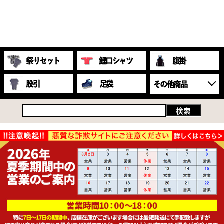
祭りセット
鯉口シャツ
腹掛
股引
足袋
その他商品