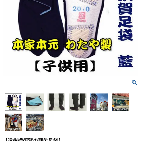
【遠州横須賀の藍染足袋】