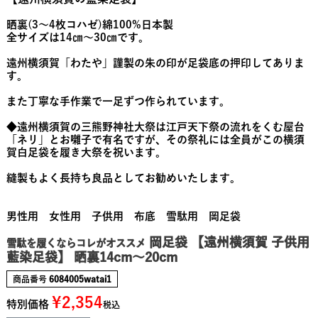
晒裏(3～4枚コハゼ)綿100%日本製
全サイズは14㎝～30㎝です。
遠州横須賀「わたや」謹製の朱の印が足袋底の押印してありま
す。
また丁寧な手作業で一足ずつ作られています。
◆遠州横須賀の三熊野神社大祭は江戸天下祭の流れをくむ屋台
「ネリ」とお囃子で有名ですが、その祭礼には全員がこの横須
賀白足袋を履き大祭を祝います。
縫製もよく長持ち良品としてお勧めいたします。
男性用 女性用 子供用 布底 雪駄用 岡足袋
岡足袋 【遠州横須賀 子供用
雪駄を履くならコレがオススメ
藍染足袋】 晒裏14cm～20cm
商品番号
6084005watai1
¥
2,354
特別価格
税込