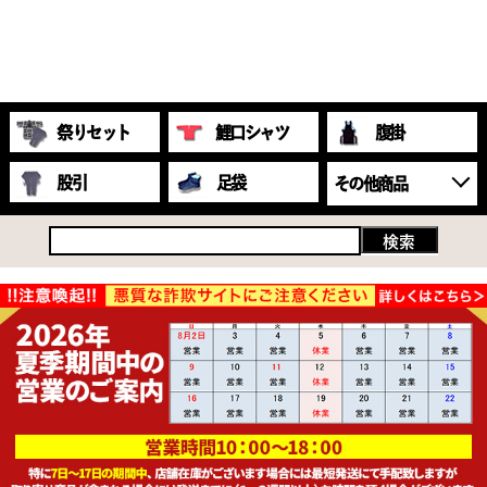
祭りセット
鯉口シャツ
腹掛
股引
足袋
その他商品