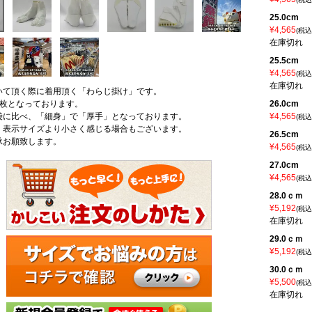
25.0cm
¥
4,565
税込
在庫切れ
25.5cm
¥
4,565
税込
在庫切れ
いて頂く際に着用頂く「わらじ掛け」です。
7枚となっております。
26.0cm
袋に比べ、「細身」で「厚手」となっております。
¥
4,565
税込
、表示サイズより小さく感じる場合もございます。
26.5cm
承お願致します。
¥
4,565
税込
27.0cm
¥
4,565
税込
28.0ｃｍ
¥
5,192
税込
在庫切れ
29.0ｃｍ
¥
5,192
税込
30.0ｃｍ
¥
5,500
税込
在庫切れ