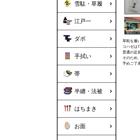
雪駄・草履
江戸一
ダボ
草鞋を履
コハゼは
普通の足
手拭い
そのため
予めご了
帯
半纏・法被
はちまき
お面