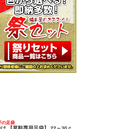
手の足袋
け 【草鞋専用足袋】 22～30ｃ