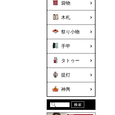
袋物
木札
祭り小物
手甲
タトゥー
提灯
神輿