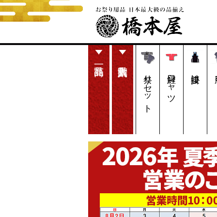
祭りセット
鯉口シャツ
腹掛け