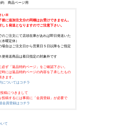
特約 商品ページ用
さい※
了後に追加注文分の同梱はお受けできません。
対し１発送となりますのでご注意下さい。
でのご注文にて店頭在庫があれば即日発送いた
（水曜定休）
の場合はご注文日から営業日５日以降をご指定
。
ス便発送商品は着日指定の対象外です
に必ず「返品特約ページ」をご確認下さい。
定時には返品特約ページの内容を了承したもの
頂きます。
特約についてはコチラ
ー投稿につきまして
を投稿するには事前に「会員登録」が必要で
新規会員登録はコチラ
ついて