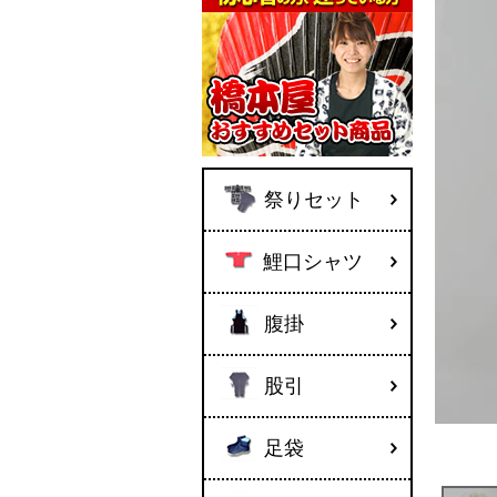
祭りセット
鯉口シャツ
腹掛
股引
足袋