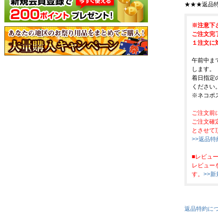
★★★返品
※注意下
ご注文完
１注文に
午前中ま
します。
着日指定
ください
※ネコポ
ご注文前
ご注文確
とさせて
>>返品
■レビュ
レビュー
す。
>>
返品特約に