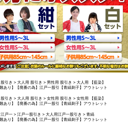
股引き
大人用 股引き
男性用 股引き
大人用 【藍染】
難あり】【廃番の為】江戸一股引【青縞刺子】アウトレット
股引き
大人用 股引き
女性用 股引き
女性用 【藍染】
難あり】【廃番の為】江戸一股引【青縞刺子】アウトレット
江戸一
江戸一股引き
大人用江戸一股引き
青縞
難あり】【廃番の為】江戸一股引【青縞刺子】アウトレット