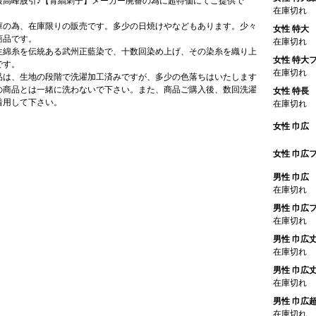
最高峰股引♪【青縞刺子】メーカー廃番の為に超特価にてご提供で
在庫切れ
庫の為、在庫限りの販売です。多少の日焼けやなどもあります。少々
女性 特大
商品です。
在庫切れ
生綿糸を伝統ある武州正藍染で、十数回染め上げ、その染糸を織り上
女性 特大
です。
在庫切れ
品は、生地の段階で洗濯加工済みですが、多少の色落ちはいたします
の商品とは一緒に洗わないで下さい。また、商品ご購入後、数回洗濯
女性 特長
着用して下さい。
在庫切れ
女性 巾広
女性 巾広
男性 巾広
在庫切れ
男性 巾広
在庫切れ
男性 巾広
在庫切れ
男性 巾広
在庫切れ
男性 巾広
在庫切れ