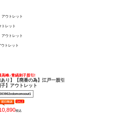
】アウトレット
ウトレット
】アウトレット
アウトレット
最高峰♪青縞刺子股引!
難あり】【廃番の為】江戸一股引
刺子】アウトレット
003902edomomoout1
10,890
税込