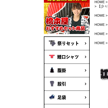
HOME
【少々
HOME
HOME
HOME
HOME
祭りセット
鯉口シャツ
腹掛
股引
足袋