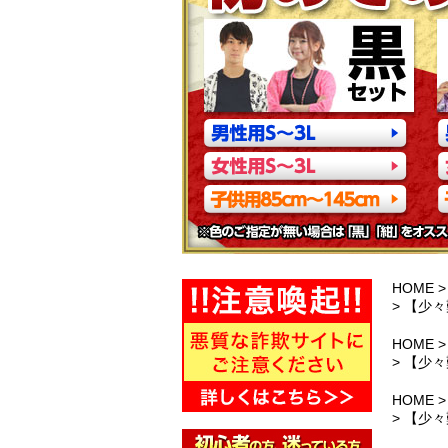
HOME
【少々
HOME
【少々
HOME
【少々