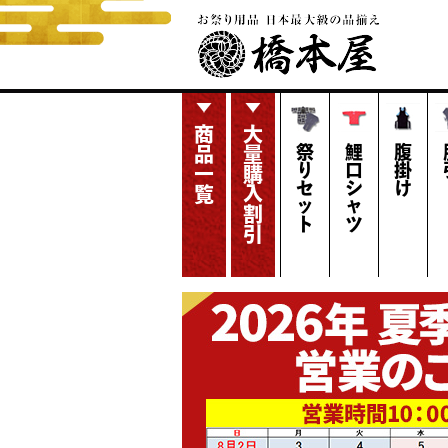
商品一覧
大量購入割引
祭りセット
鯉口シャツ
腹掛け