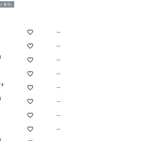
ト進呈]
—
ト
—
細
—
ト
—
フト
—
細
—
—
ト
—
細