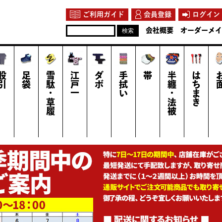
ご利用ガイド
会員登録
ログイン
会社概要
オーダーメイ
股引
足袋
雪駄・草履
江戸一
ダボ
手拭い
帯
半纏・法被
はちまき
お