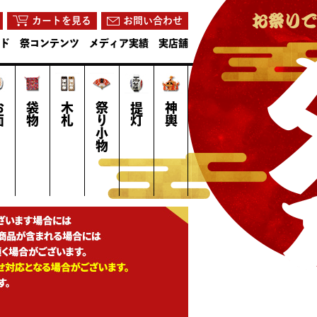
カートを見る
お問い合わせ
ド
祭コンテンツ
メディア実績
実店舗
面
袋物
木札
祭り小物
提灯
神輿