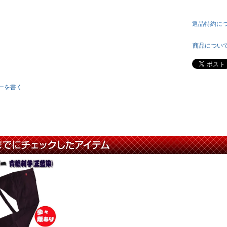
返品特約に
商品につい
ーを書く