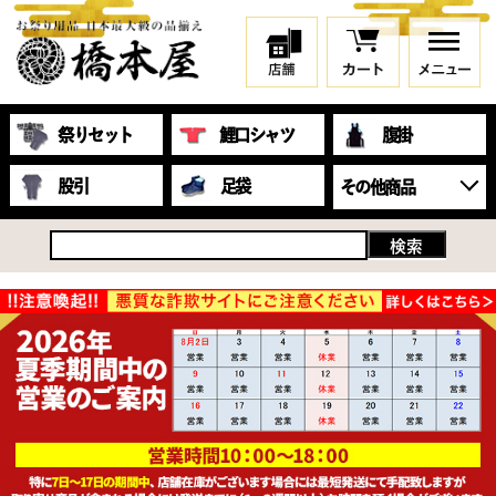
祭りセット
鯉口シャツ
腹掛
股引
足袋
その他商品