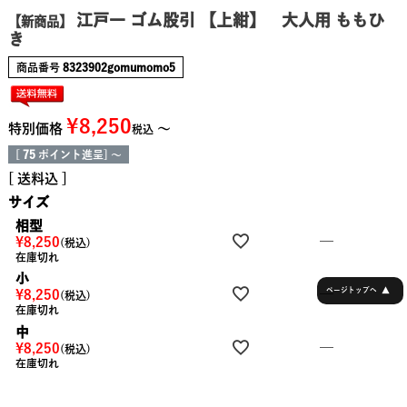
江戸一 ゴム股引 【上紺】 大人用 ももひ
【新商品】
き
商品番号
8323902gomumomo5
¥
8,250
特別価格
〜
税込
[
75
ポイント進呈]
〜
送料込
サイズ
相型
—
¥
8,250
税込
在庫切れ
小
▲
—
ページトップへ
¥
8,250
税込
在庫切れ
中
—
¥
8,250
税込
在庫切れ
大
—
¥
8,250
税込