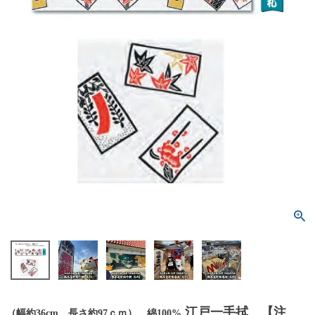
江戸一手拭 【注
（幅約36cm 長さ約97ｃｍ） 綿100%