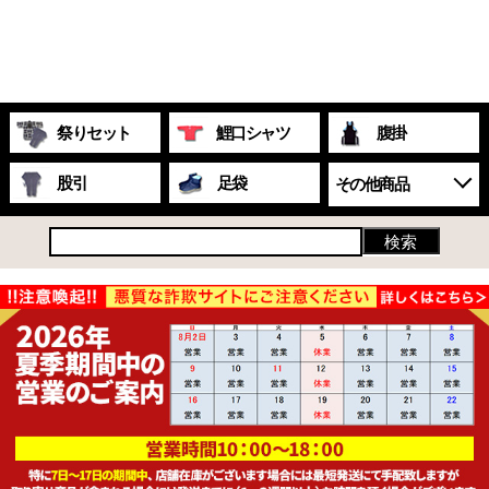
祭りセット
鯉口シャツ
腹掛
股引
足袋
その他商品