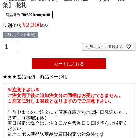
染】 花札
商品番号
7003904tenugui90
¥
2,200
特別価格
税込
[
20
ポイント進呈]
お気に入りに登録する
カートに入れる
★★★返品特約 商品ページ用
※注意下さい※
ご注文完了後に追加注文分の同梱はお受けできません。
１注文に対し１発送となりますのでご注意下さい。
午前中までのご注文にて店頭在庫があれば即日発送いたし
ます。（水曜定休）
着日指定の場合はご注文日から営業日５日以降をご指定く
ださい。
※ネコポス便発送商品は着日指定の対象外です