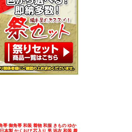
角帯 御角帯 和装 着物 和服 きもの ゆか
 日本製 かくおび 芯入り 男 浴衣 和装 着