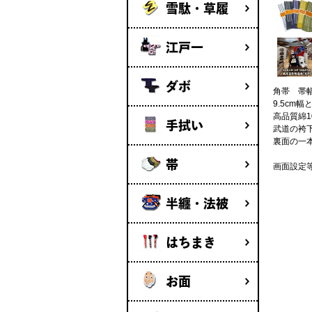
雪駄・草履
江戸一
ダボ
角帯 帯幅
9.5cm
高品質綿
手拭い
武道の袴
裏面の一
帯
画面設定
半纏・法被
はちまき
お面