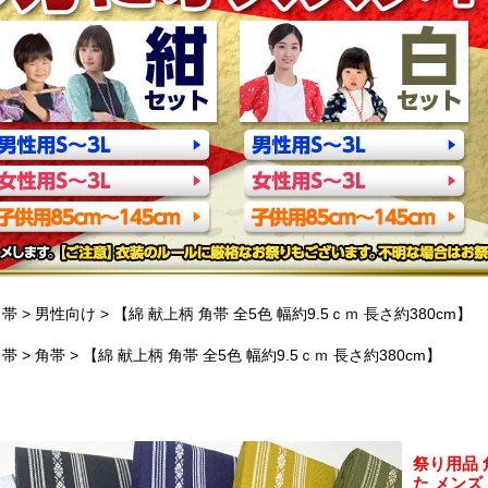
帯
男性向け
【綿 献上柄 角帯 全5色 幅約9.5ｃｍ 長さ約380cm】
帯
角帯
【綿 献上柄 角帯 全5色 幅約9.5ｃｍ 長さ約380cm】
祭り用品 
た メンズ