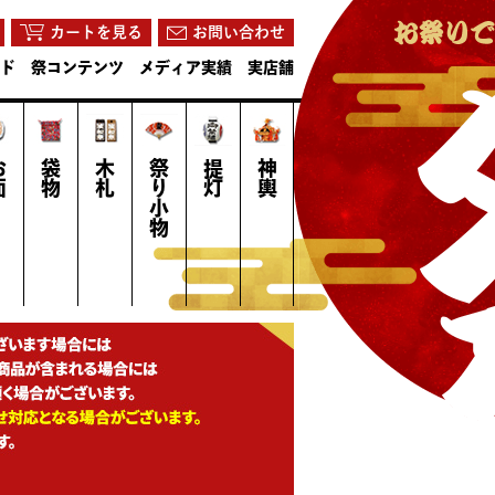
カートを見る
お問い合わせ
ド
祭コンテンツ
メディア実績
実店舗
面
袋物
木札
祭り小物
提灯
神輿