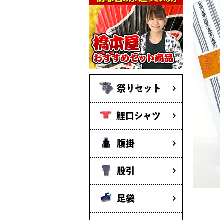
祭りセット
鯉口シャツ
腹掛
股引
足袋