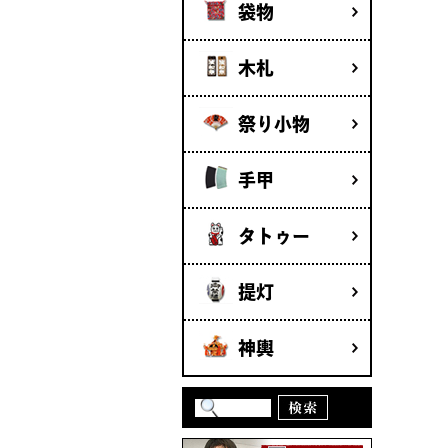
袋物
木札
祭り小物
手甲
タトゥー
提灯
神輿