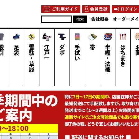
ご利用ガイド
会員登録
ログイン
会社概要
オーダーメイ
股引
足袋
雪駄・草履
江戸一
ダボ
手拭い
帯
半纏・法被
はちまき
お