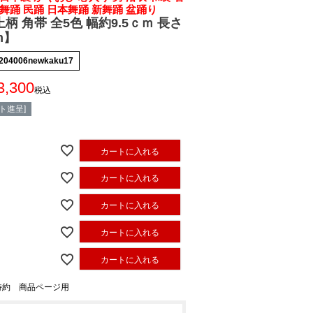
 舞踊 民踊 日本舞踊 新舞踊 盆踊り
柄 角帯 全5色 幅約9.5ｃｍ 長さ
m】
204006newkaku17
3,300
税込
ト進呈]
カートに入れる
カートに入れる
カートに入れる
カートに入れる
カートに入れる
特約 商品ページ用