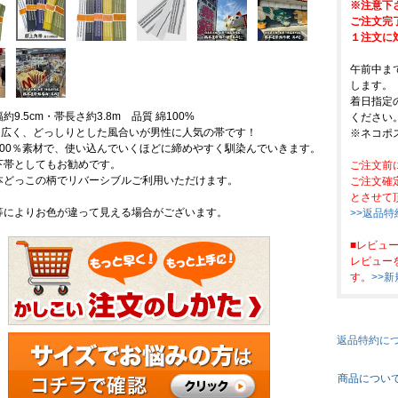
※注意下
ご注文完
１注文に
午前中ま
します。
着日指定
約9.5cm・帯長さ約3.8m 品質 綿100%
ください
幅と広く、どっしりとした風合いが男性に人気の帯です！
※ネコポ
100％素材で、使い込んでいくほどに締めやすく馴染んでいきます。
下帯としてもお勧めです。
ご注文前
本どっこの柄でリバーシブルご利用いただけます。
ご注文確
とさせて
等によりお色が違って見える場合がございます。
>>返品
■レビュ
レビュー
す。
>>
返品特約に
商品につい