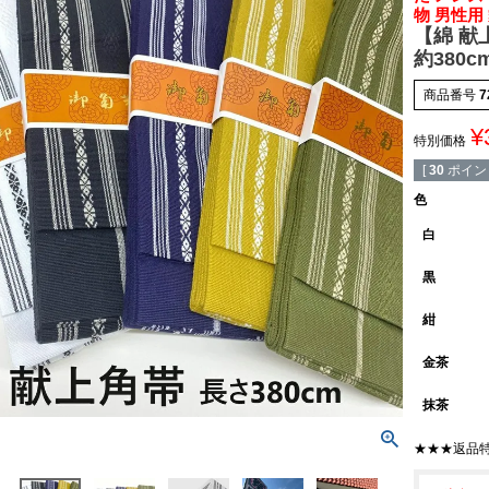
物 男性用
【綿 献上
約380c
商品番号
7
¥
特別価格
[
30
ポイン
色
白
黒
紺
金茶
抹茶
★★★返品