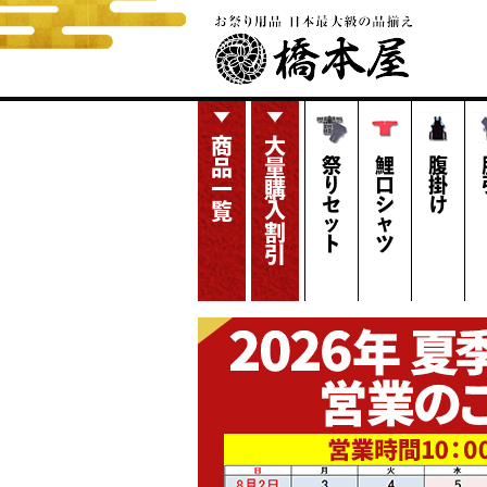
商品一覧
大量購入割引
祭りセット
鯉口シャツ
腹掛け