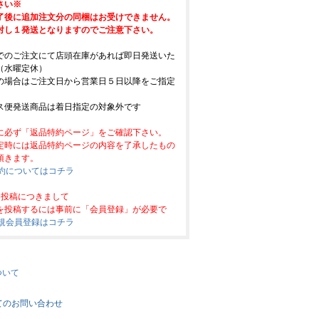
さい※
了後に追加注文分の同梱はお受けできません。
対し１発送となりますのでご注意下さい。
でのご注文にて店頭在庫があれば即日発送いた
（水曜定休）
の場合はご注文日から営業日５日以降をご指定
。
ス便発送商品は着日指定の対象外です
に必ず「返品特約ページ」をご確認下さい。
定時には返品特約ページの内容を了承したもの
頂きます。
特約についてはコチラ
ー投稿につきまして
を投稿するには事前に「会員登録」が必要で
新規会員登録はコチラ
ついて
てのお問い合わせ