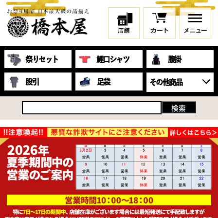
祭りセット
鯉口シャツ
腹掛
股引
足袋
その他商品