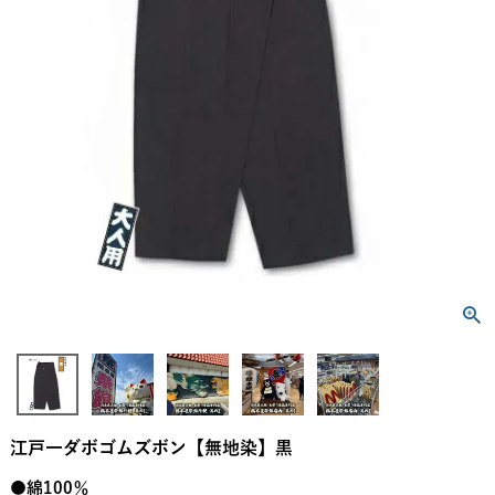
江戸一ダボゴムズボン【無地染】黒
●綿100％