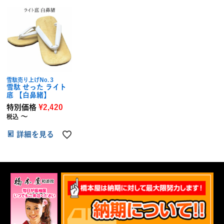
雪駄売り上げNo.３
雪駄 せった ライト
底 【白鼻緒】
特別価格
¥
2,420
〜
税込
詳細を見る