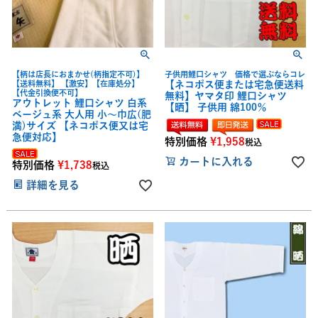
【柄は店長におまかせ(柄指定不可)】
子供用鯉口シャツ 価格で選ぶならコレ
【送料無料】 【激安】【在庫処分】
【ネコポス便または宅急便送料
【代金引換便不可】
無料】ヤマタ印 鯉口シャツ
アウトレット 鯉口シャツ 白系
【晒】 子供用 綿100％
ベージュ系 大人用 小～巾広(肥
満)サイズ 【ネコポス便又は宅
急便対応】
特別価格
¥
1,958
税込
カートに入れる
特別価格
¥
1,738
税込
詳細を見る