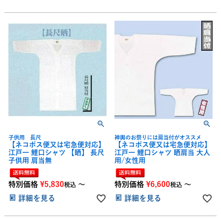
子供用 長尺
神輿のお祭りには肩当付がオススメ
【ネコポス便又は宅急便対応】
【ネコポス便又は宅急便対応】
江戸一 鯉口シャツ 【晒】 長尺
江戸一 鯉口シャツ 晒肩当 大人
子供用 肩当無
用/女性用
特別価格
¥
5,830
〜
特別価格
¥
6,600
〜
税込
税込
詳細を見る
詳細を見る