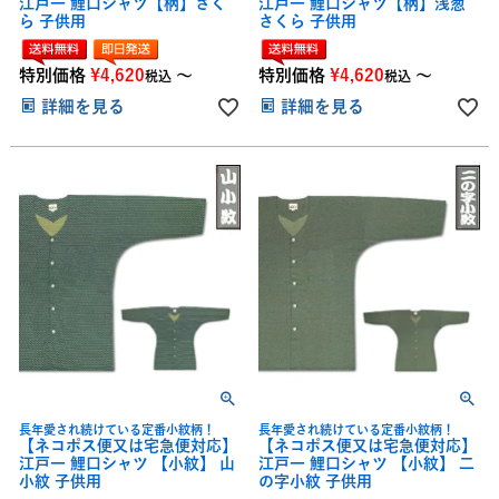
江戸一 鯉口シャツ【柄】さく
江戸一 鯉口シャツ【柄】浅葱
ら 子供用
さくら 子供用
特別価格
¥
4,620
〜
特別価格
¥
4,620
〜
税込
税込
詳細を見る
詳細を見る
長年愛され続けている定番小紋柄！
長年愛され続けている定番小紋柄！
【ネコポス便又は宅急便対応】
【ネコポス便又は宅急便対応】
江戸一 鯉口シャツ 【小紋】 山
江戸一 鯉口シャツ 【小紋】 二
小紋 子供用
の字小紋 子供用