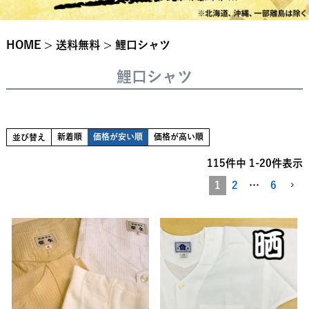
HOME
送料無料
鯉口シャツ
鯉口シャツ
新着順
価格が安い順
価格が高い順
並び替え
115
件中
1
-
20
件表示
1
2
…
6