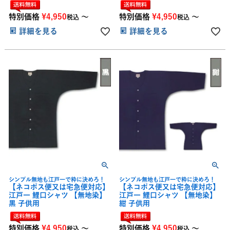
特別価格
¥
4,950
〜
特別価格
¥
4,950
〜
税込
税込
詳細を見る
詳細を見る
シンプル無地も江戸一で粋に決めろ！
シンプル無地も江戸一で粋に決めろ！
【ネコポス便又は宅急便対応】
【ネコポス便又は宅急便対応】
江戸一 鯉口シャツ 【無地染】
江戸一 鯉口シャツ 【無地染】
黒 子供用
紺 子供用
特別価格
¥
4,950
〜
特別価格
¥
4,950
〜
税込
税込