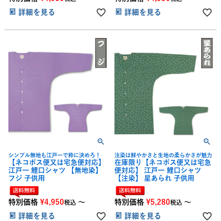
詳細を見る
詳細を見る
シンプル無地も江戸一で粋に決めろ！
注染は鮮やかさと生地の柔らかさが魅力
【ネコポス便又は宅急便対応】
在庫限り【ネコポス便又は宅急
江戸一 鯉口シャツ 【無地染】
便対応】 江戸一 鯉口シャツ
フジ 子供用
【注染】 星あられ 子供用
特別価格
¥
4,950
〜
特別価格
¥
5,280
〜
税込
税込
詳細を見る
詳細を見る