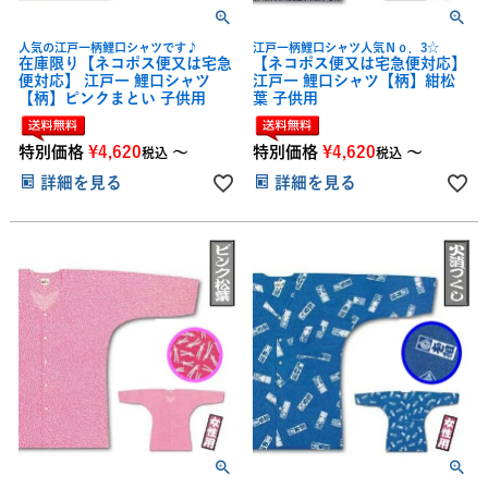
人気の江戸一柄鯉口シャツです♪
江戸一柄鯉口シャツ人気Ｎｏ．3☆
在庫限り【ネコポス便又は宅急
【ネコポス便又は宅急便対応】
便対応】 江戸一 鯉口シャツ
江戸一 鯉口シャツ【柄】紺松
【柄】ピンクまとい 子供用
葉 子供用
特別価格
¥
4,620
〜
特別価格
¥
4,620
〜
税込
税込
詳細を見る
詳細を見る