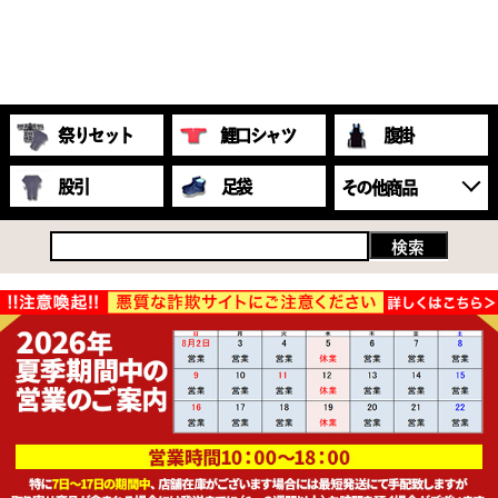
祭りセット
鯉口シャツ
腹掛
股引
足袋
その他商品