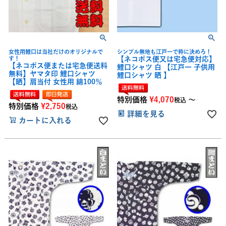
女性用鯉口は当社だけのオリジナルで
シンプル無地も江戸一で粋に決めろ！
す！
【ネコポス便又は宅急便対応】
【ネコポス便または宅急便送料
鯉口シャツ 白 【江戸一 子供用
無料】ヤマタ印 鯉口シャツ
鯉口シャツ 晒 】
【晒】肩当付 女性用 綿100％
特別価格
¥
4,070
〜
税込
特別価格
¥
2,750
税込
詳細を見る
カートに入れる