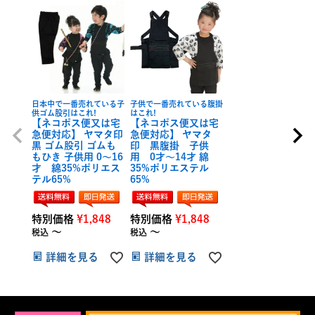
日本中で一番売れている子
子供で一番売れている腹掛
供ゴム股引はこれ!
はこれ!
【ネコポス便又は宅
【ネコポス便又は宅
急便対応】 ヤマタ印
急便対応】 ヤマタ
黒 ゴム股引 ゴムも
印 黒腹掛 子供
もひき 子供用 0～16
用 0才～14才 綿
才 綿35%ポリエス
35%ポリエステル
テル65%
65%
特別価格
¥
1,848
特別価格
¥
1,848
〜
〜
税込
税込
詳細を見る
詳細を見る