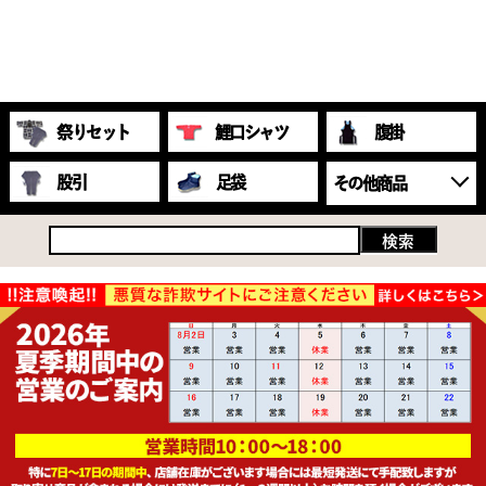
祭りセット
鯉口シャツ
腹掛
股引
足袋
その他商品