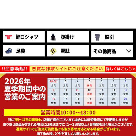
鯉口シャツ
腹掛け
股引
足袋
雪駄
その他商品