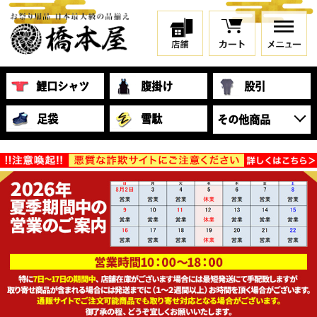
鯉口シャツ
腹掛け
股引
足袋
雪駄
その他商品