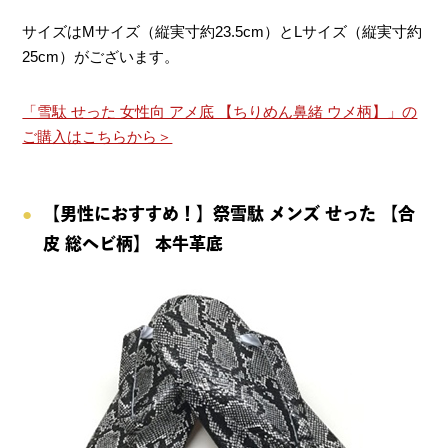
サイズはMサイズ（縦実寸約23.5cm）とLサイズ（縦実寸約
25cm）がございます。
「雪駄 せった 女性向 アメ底 【ちりめん鼻緒 ウメ柄】」の
ご購入はこちらから＞
【男性におすすめ！】祭雪駄 メンズ せった 【合
皮 総ヘビ柄】 本牛革底