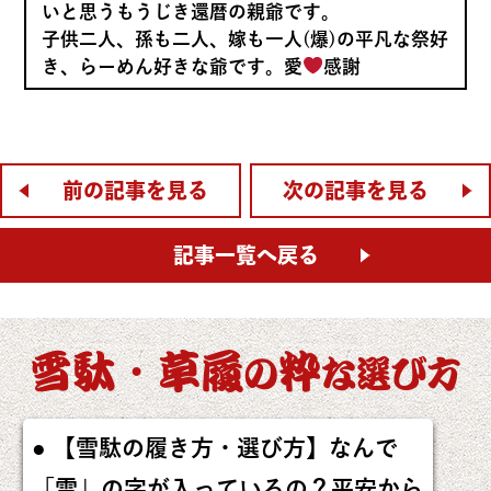
いと思うもうじき還暦の親爺です。
子供二人、孫も二人、嫁も一人(爆)の平凡な祭好
き、らーめん好きな爺です。愛
感謝
前の記事を見る
次の記事を見る
記事一覧へ戻る
雪駄・草履
粋
の
な
選び方
【雪駄の履き方・選び方】なんで
「雪」の字が入っているの？平安から